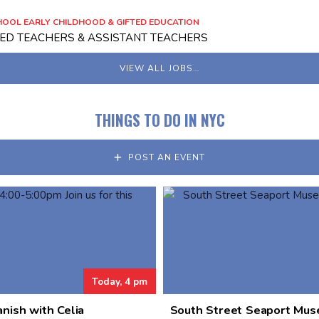
OOL EARLY CHILDHOOD & GIFTED EDUCATION
IED TEACHERS & ASSISTANT TEACHERS
VIEW ALL JOBS…
THINGS TO DO IN NYC
POST AN EVENT
Today, 4 pm
nish with Celia
South Street Seaport Mu