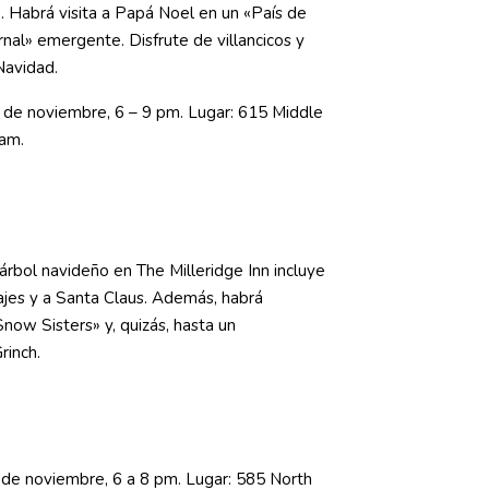
. Habrá visita a Papá Noel en un «País de
ernal» emergente. Disfrute de villancicos y
Navidad.
9 de noviembre, 6 – 9 pm. Lugar: 615 Middle
am.
 árbol navideño en The Milleridge Inn incluye
najes y a Santa Claus. Además, habrá
Snow Sisters» y, quizás, hasta un
rinch.
8 de noviembre, 6 a 8 pm. Lugar: 585 North