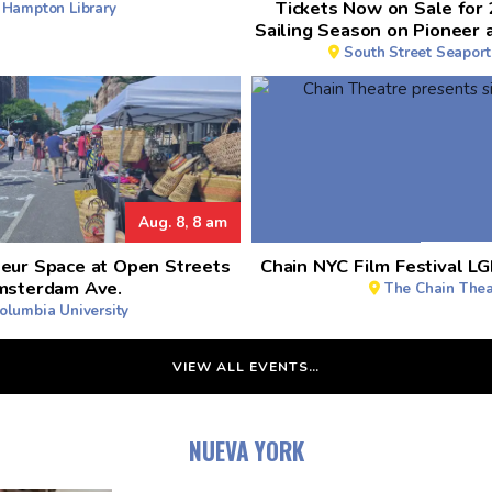
Tickets Now on Sale fo
Hampton Library
Sailing Season on Pioneer 
South Street Seapor
Aug. 8, 8 am
neur Space at Open Streets
Chain NYC Film Festival L
msterdam Ave.
The Chain Thea
olumbia University
VIEW ALL EVENTS…
NUEVA YORK