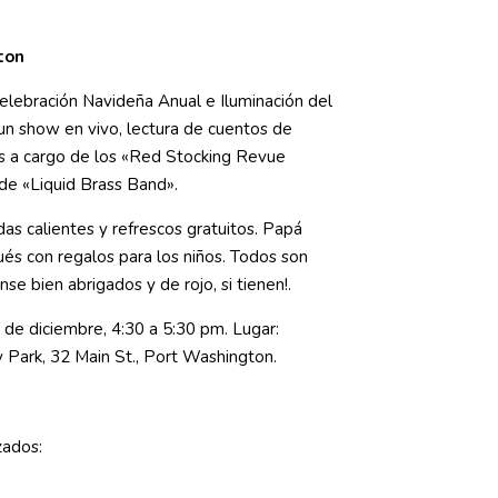
ton
Celebración Navideña Anual e Iluminación del
un show en vivo, lectura de cuentos de
os a cargo de los «Red Stocking Revue
de «Liquid Brass Band».
as calientes y refrescos gratuitos. Papá
és con regalos para los niños. Todos son
nse bien abrigados y de rojo, si tienen!.
 de diciembre, 4:30 a 5:30 pm. Lugar:
 Park, 32 Main St., Port Washington.
zados: