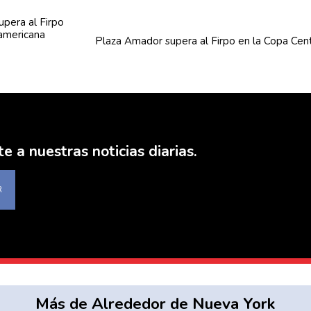
Plaza Amador supera al Firpo en la Copa
Cen
e a nuestras noticias diarias.
R
Más de Alrededor de Nueva York