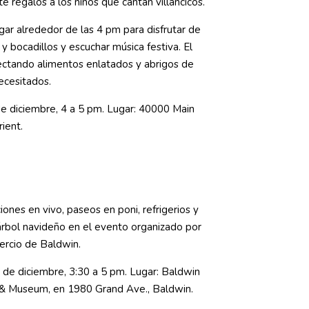
 regalos a los niños que cantan villancicos.
gar alrededor de las 4 pm para disfrutar de
 y bocadillos y escuchar música festiva. El
ectando alimentos enlatados y abrigos de
necesitados.
 de diciembre, 4 a 5 pm. Lugar: 40000 Main
ient.
iones en vivo, paseos en poni, refrigerios y
 árbol navideño en el evento organizado por
rcio de Baldwin.
 de diciembre, 3:30 a 5 pm. Lugar: Baldwin
y & Museum, en 1980 Grand Ave., Baldwin.