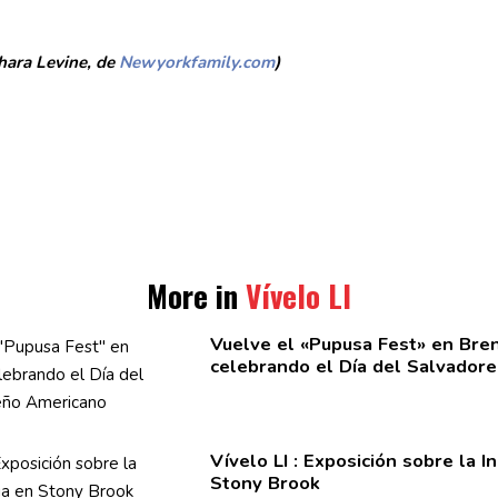
hara Levine, de
Newyorkfamily.com
)
More in
Vívelo LI
Vuelve el «Pupusa Fest» en Br
celebrando el Día del
Salvador
Vívelo LI :
Exposición
sobre la
I
Stony Brook