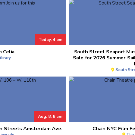
Today, 4 pm
h Celia
South Street Seaport Mu
Sale for 2026 Summer Sai
ibrary
South Str
Aug. 8, 8 am
en Streets Amsterdam Ave.
Chain NYC Film Fe
iversity
The 