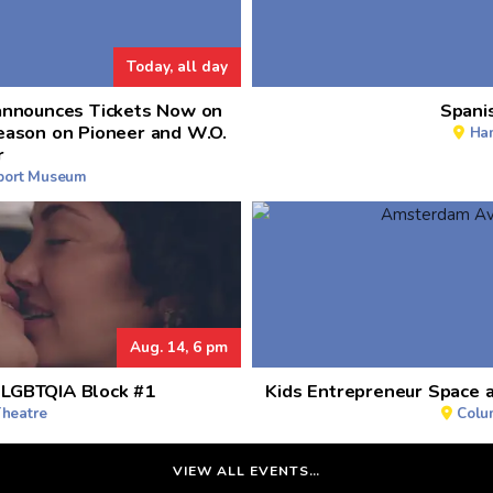
Today, all day
announces Tickets Now on
Spanis
eason on Pioneer and W.O.
Ham
r
aport Museum
Aug. 14, 6 pm
l LGBTQIA Block #1
Kids Entrepreneur Space 
Theatre
Colu
VIEW ALL EVENTS…