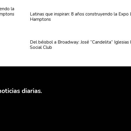
Latinas que inspiran: 8 años
construyendo
la Expo 
Hamptons
Del béisbol a Broadway: José
“Candelita”
Iglesias 
Social Club
oticias diarias.