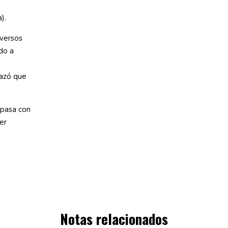
).
iversos
do a
hazó que
 pasa con
er
Notas relacionados