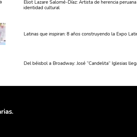
Eliot Lazare
Salomé-Díaz:
Artista de herencia peruan
identidad cultural
Latinas que inspiran: 8 años
construyendo
la Expo Lat
Del béisbol a Broadway: José
“Candelita”
Iglesias lle
rias.