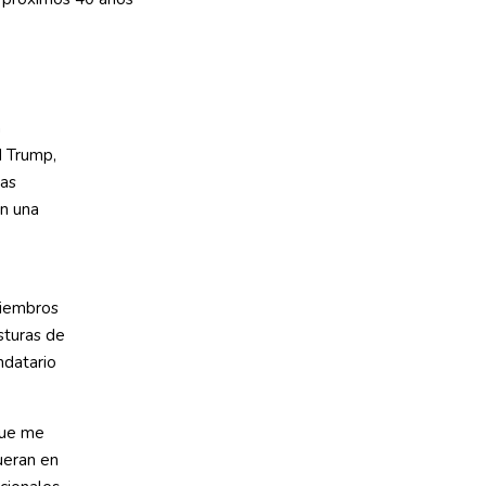
a
d Trump,
tas
en una
miembros
sturas de
ndatario
que me
ueran en