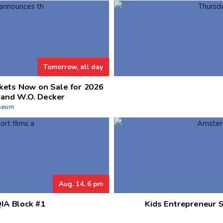
Tomorrow, all day
kets Now on Sale for 2026
 and W.O. Decker
useum
Aug. 14, 6 pm
QIA Block #1
Kids Entrepreneur 