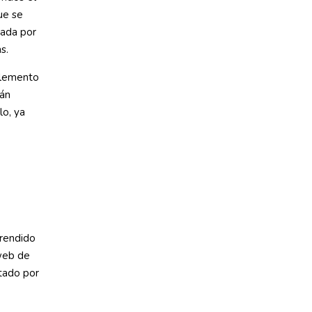
ue se
lada por
s.
elemento
tán
lo, ya
prendido
 web de
tado por