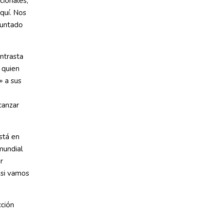
cionales,
quí. Nos
guntado
ntrasta
 quien
» a sus
canzar
stá en
mundial
r
«si vamos
cción