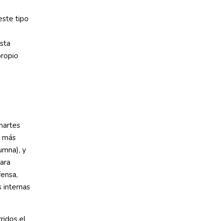
este tipo
ista
propio
martes
a más
umna), y
ara
fensa,
s internas
ridos el