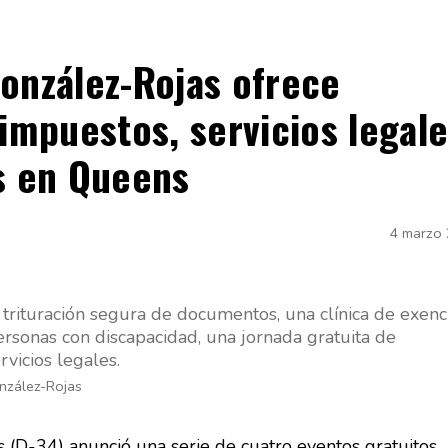
onzález-Rojas ofrece
 impuestos, servicios legal
os en Queens
4 marzo
e trituración segura de documentos, una clínica de exenc
rsonas con discapacidad, una jornada gratuita de
vicios legales.
onzález-Rojas
s (D-34) anunció una serie de cuatro eventos gratuitos