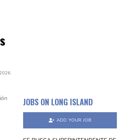
es
 2026
ión
JOBS ON LONG ISLAND
ADD YOUR JOB