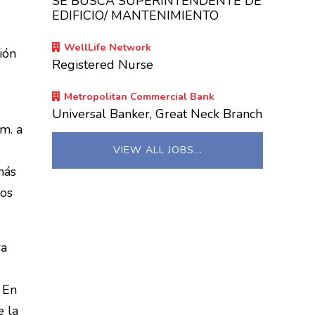
SE BUSCA SUPERINTENDENTE DE
EDIFICIO/ MANTENIMIENTO
WellLife Network
ión
Registered Nurse
Metropolitan Commercial Bank
Universal Banker, Great Neck Branch
m. a
VIEW ALL JOBS…
más
los
ra
 En
e la