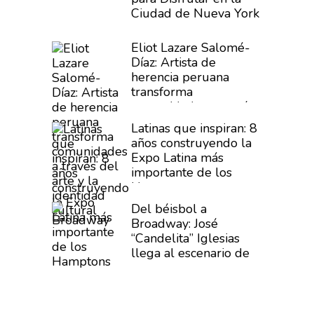
Ciudad de Nueva York
Eliot Lazare
Salomé-
Díaz:
Artista de
herencia peruana
transforma
comunidades
a través
del arte y la identidad
Latinas que inspiran: 8
cultural
años
construyendo
la
Expo Latina más
importante de los
Hamptons
Del béisbol a
Broadway: José
“Candelita”
Iglesias
llega al escenario de
Buena Vista Social
Club