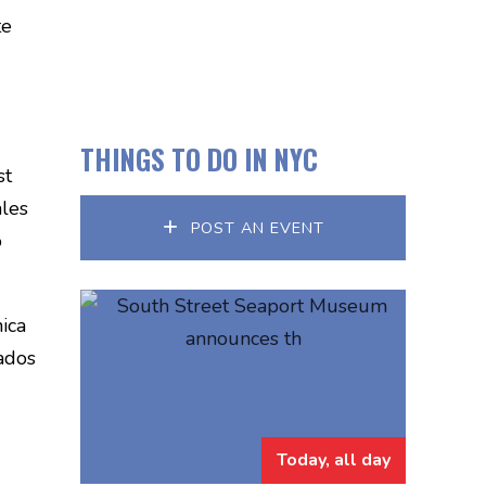
te
THINGS TO DO IN NYC
st
ales
POST AN EVENT
o
nica
ados
Today, all day