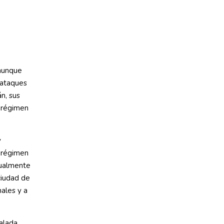
 aunque
 ataques
n, sus
l régimen
y
e régimen
tualmente
ciudad de
ales y a
calada