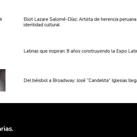
Eliot Lazare
Salomé-Díaz:
Artista de herencia peruan
identidad cultural
Latinas que inspiran: 8 años
construyendo
la Expo Lat
Del béisbol a Broadway: José
“Candelita”
Iglesias lle
rias.