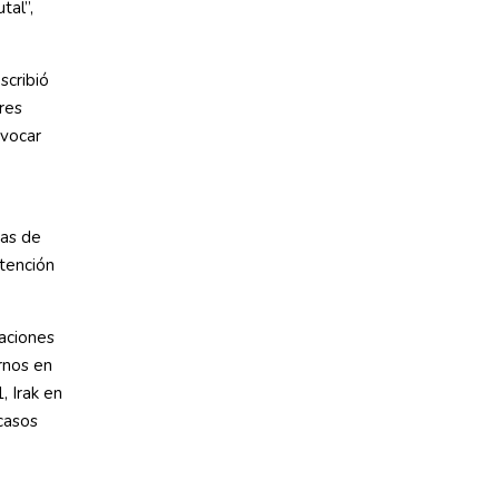
tal”,
scribió
res
ovocar
ras de
ntención
aciones
rnos en
, Irak en
casos