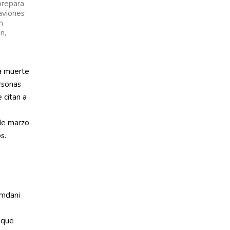
prepara
aviones
n
n,
la muerte
rsonas
 citan a
de marzo,
s.
amdani
 que