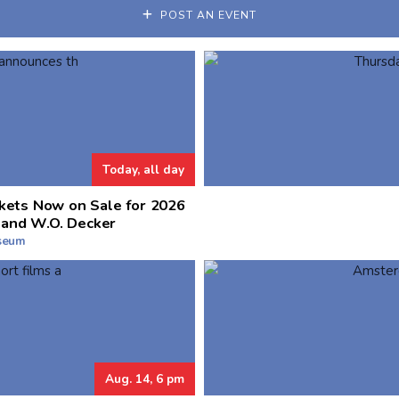
POST AN EVENT
Today, all day
kets Now on Sale for 2026
 and W.O. Decker
useum
Aug. 14, 6 pm