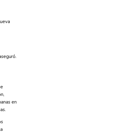
Nueva
aseguró.
de
ón,
manas en
as.
os
ta