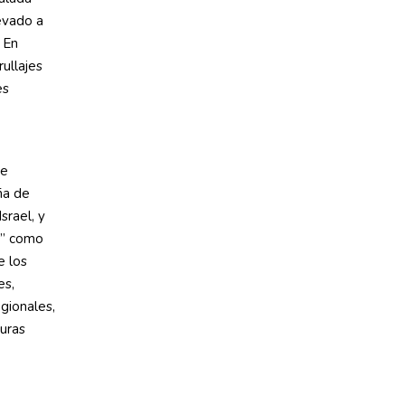
levado a
 En
ullajes
es
ue
ña de
srael, y
o” como
e los
es,
gionales,
turas