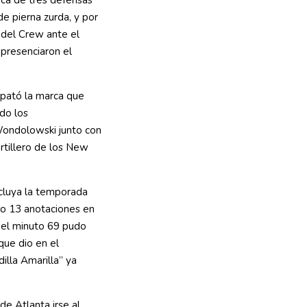
rca de tres defensas
de pierna zurda, y por
, del Crew ante el
 presenciaron el
mpató la marca que
do los
Wondolowski junto con
artillero de los New
cluya la temporada
do 13 anotaciones en
n el minuto 69 pudo
que dio en el
illa Amarilla” ya
de Atlanta irse al