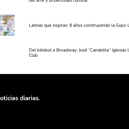
del arte y la identidad cultural
Latinas que inspiran: 8 años
construyendo
la Expo 
Del béisbol a Broadway: José
“Candelita”
Iglesias 
Club
ticias diarias.