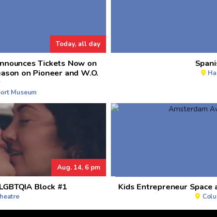
Today, all day
nnounces Tickets Now on
Spani
eason on Pioneer and W.O.
Ha
r
port Museum
Aug. 14, 6 pm
 LGBTQIA Block #1
Kids Entrepreneur Space
heatre
Colu