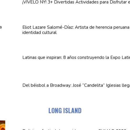
¡VÍVELO NY! 3+ Divertidas
Actividades
para Disfrutar 
Eliot Lazare
Salomé-Díaz:
Artista de herencia peruan
identidad cultural
Latinas que inspiran: 8 años
construyendo
la Expo Lat
Del béisbol a Broadway: José
“Candelita”
Iglesias lle
LONG ISLAND