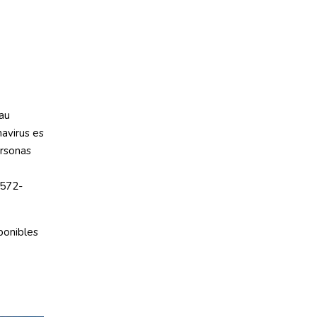
au
avirus es
ersonas
 572-
ponibles