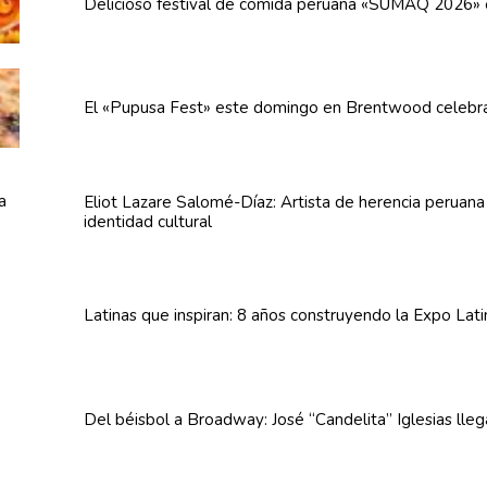
Delicioso festival de comida peruana «SUMAQ 2026»
El «Pupusa Fest» este domingo en Brentwood celebra
Eliot Lazare
Salomé-Díaz:
Artista de herencia peruan
identidad cultural
Latinas que inspiran: 8 años
construyendo
la Expo Lat
Del béisbol a Broadway: José
“Candelita”
Iglesias lle