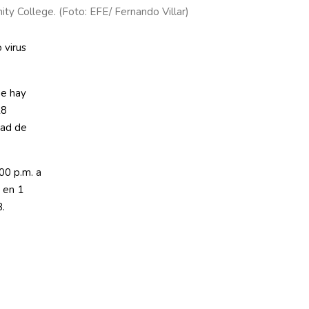
ty College. (Foto: EFE/ Fernando Villar)
 virus
ue hay
18
dad de
00 p.m. a
 en 1
B.