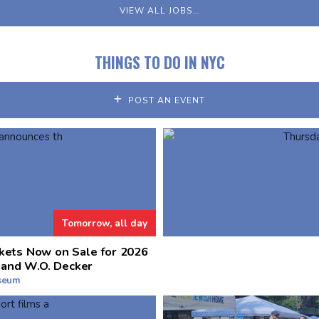
VIEW ALL JOBS…
THINGS TO DO IN NYC
POST AN EVENT
Tomorrow, all day
kets Now on Sale for 2026
 and W.O. Decker
useum