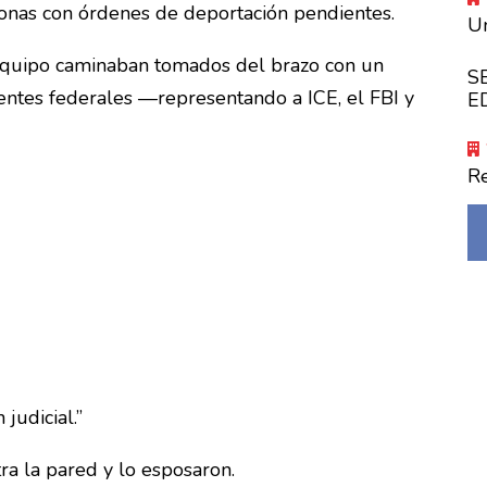
sonas con órdenes de deportación pendientes.
Un
 equipo caminaban tomados del brazo con un
S
entes federales —representando a ICE, el FBI y
E
R
judicial.”
a la pared y lo esposaron.