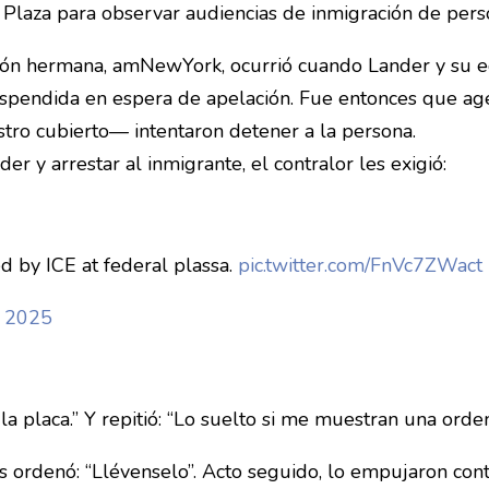
 Plaza para observar audiencias de inmigración de per
ación hermana, amNewYork, ocurrió cuando Lander y su
uspendida en espera de apelación. Fue entonces que ag
stro cubierto— intentaron detener a la persona.
r y arrestar al inmigrante, el contralor les exigió:
d by ICE at federal plassa.
pic.twitter.com/FnVc7ZWact
, 2025
 placa.” Y repitió: “Lo suelto si me muestran una orden 
ordenó: “Llévenselo”. Acto seguido, lo empujaron contr