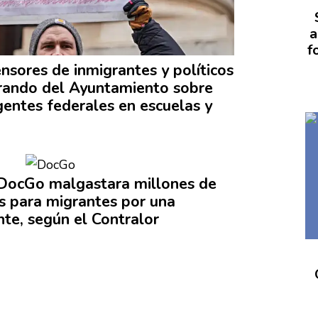
a
f
ensores de
inmigrantes
y políticos
rando del
Ayuntamiento
sobre
entes federales en escuelas y
DocGo malgastara millones de
os para migrantes por una
nte,
según el Contralor