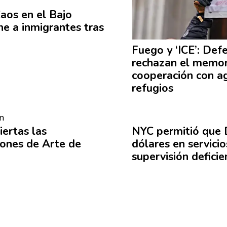
aos en el Bajo
ne a
inmigrantes
tras
Fuego y ‘ICE’: Def
rechazan el memo
cooperación
con ag
refugios
ertas las
NYC permitió que 
iones
de Arte de
dólares en servici
supervisión
deficie