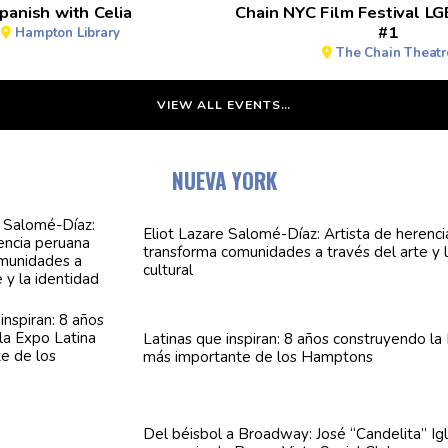
panish with Celia
Chain NYC Film Festival L
#1
Hampton Library
The Chain Theatr
VIEW ALL EVENTS…
NUEVA YORK
Eliot Lazare
Salomé-Díaz:
Artista de herenc
transforma
comunidades
a través del arte y 
cultural
Latinas que inspiran: 8 años
construyendo
la
más importante de los Hamptons
Del béisbol a Broadway: José
“Candelita”
Igl