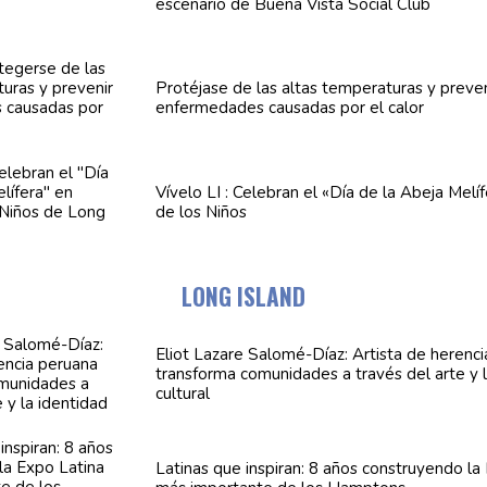
escenario de Buena Vista Social Club
Protéjase de las altas
temperaturas
y preve
enfermedades
causadas por el calor
Vívelo LI : Celebran el «Día de la Abeja
Melíf
de los Niños
LONG ISLAND
Eliot Lazare
Salomé-Díaz:
Artista de herenc
transforma
comunidades
a través del arte y 
cultural
Latinas que inspiran: 8 años
construyendo
la