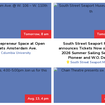
Tomorrow, 8 am
Tomo
repreneur Space at Open
South Street Seaport
ets Amsterdam Ave.
announces Tickets Now o
2026 Summer Sailing S
Columbia University
Pioneer and W.O. D
South Street Seaport 
Aug. 13, 4 pm