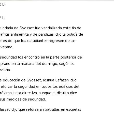
 LI
 LI
undaria de Syosset fue vandalizada este fin de
fitis antisemita y de pandillas, dijo la policía de
ntes de que los estudiantes regresen de las
 verano.
seguridad los encontró en la parte posterior de
mprano en la mañana del domingo, según el
olicía.
e educación de Syosset, Joshua Lafazan, dijo
reforzar la seguridad en todos los edificios del
próxima junta directiva, aunque el distrito dice
 sus medidas de seguridad.
Nassau dijo que reforzarán patrullas en escuelas