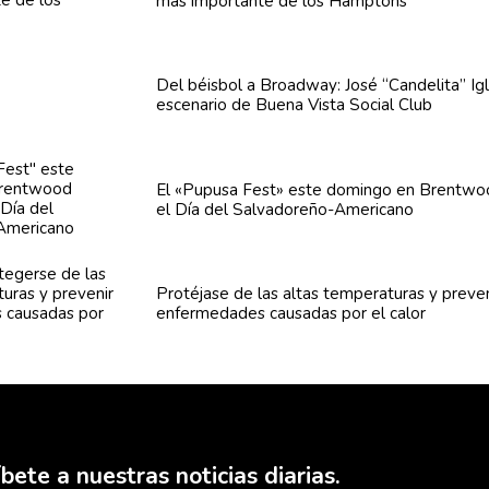
más importante de los Hamptons
Del béisbol a Broadway: José
“Candelita”
Igl
escenario de Buena Vista Social Club
El «Pupusa Fest» este domingo en Brentwo
el Día del
Salvadoreño-Americano
Protéjase de las altas
temperaturas
y preve
enfermedades
causadas por el calor
bete a nuestras noticias diarias.