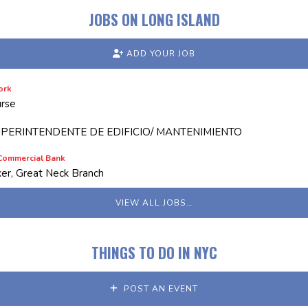
JOBS ON LONG ISLAND
ADD YOUR JOB
ork
rse
PERINTENDENTE DE EDIFICIO/ MANTENIMIENTO
Commercial Bank
ker, Great Neck Branch
VIEW ALL JOBS…
THINGS TO DO IN NYC
POST AN EVENT