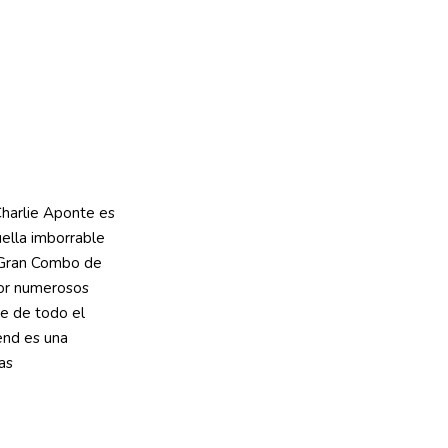
Charlie Aponte es
uella imborrable
l Gran Combo de
por numerosos
le de todo el
end es una
as