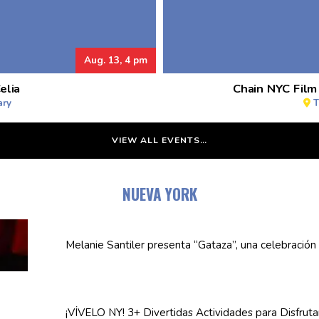
Aug. 13, 4 pm
elia
Chain NYC Film
ary
T
VIEW ALL EVENTS…
NUEVA YORK
Melanie Santiler presenta
“Gataza”,
una
celebración
¡VÍVELO NY! 3+ Divertidas
Actividades
para Disfruta