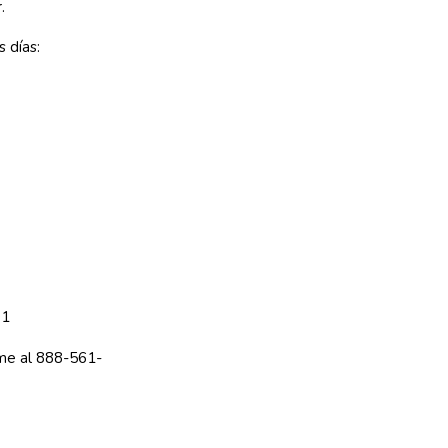
.
 días:
01
ame al 888-561-