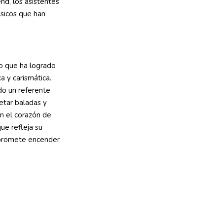
nd, los asistentes
lásicos que han
o que ha logrado
a y carismática.
do un referente
retar baladas y
en el corazón de
ue refleja su
e promete encender