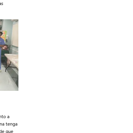
as
nto a
tina tenga
 de que