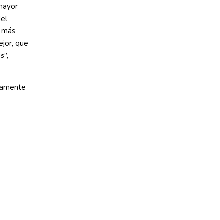
mayor
del
l más
jor, que
s”,
idamente
y