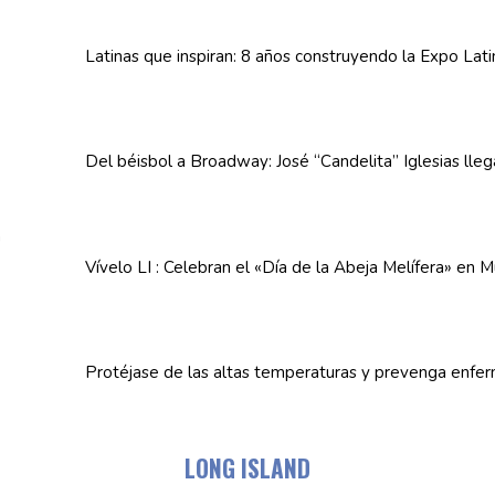
Latinas que inspiran: 8 años
construyendo
la Expo Lat
Del béisbol a Broadway: José
“Candelita”
Iglesias lle
Vívelo LI : Celebran el «Día de la Abeja
Melífera»
en Mu
Protéjase de las altas
temperaturas
y prevenga
enfe
LONG ISLAND