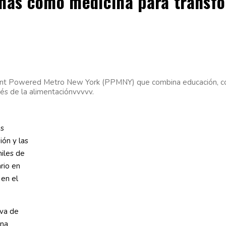
nas como medicina para transfor
lant Powered Metro New York (PPMNY) que combina educación, coc
avés de la alimentaciónvvvvv.
as
ión y las
iles de
rio en
 en el
iva de
ina