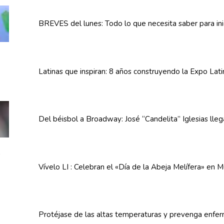
BREVES del lunes: Todo lo que necesita saber para in
Latinas que inspiran: 8 años
construyendo
la Expo Lat
Del béisbol a Broadway: José
“Candelita”
Iglesias lle
Vívelo LI : Celebran el «Día de la Abeja
Melífera»
en Mu
Protéjase de las altas
temperaturas
y prevenga
enfe