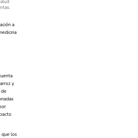
Salud
ntas.
tación a
medicina
cuenta
arroz y
” de
zonadas
bor
mpacto
a que los