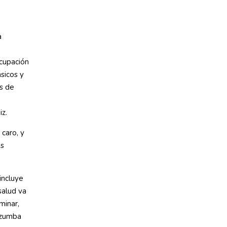
a
cupación
sicos y
as de
iz.
 caro, y
ás
 incluye
salud va
minar,
e zumba