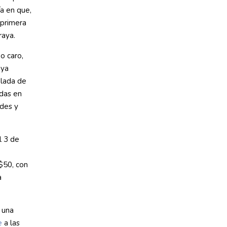
a en que,
 primera
raya.
 o caro,
 ya
alada de
das en
ades y
l 3 de
 $50, con
a
 una
e
a las