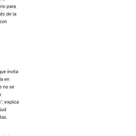
rio para
vés de la
 con
ue invita
da en
e no se
a
, explica
lud
tas.