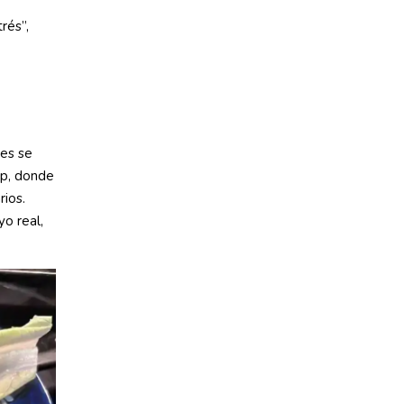
rés”,
tes se
p, donde
rios.
o real,