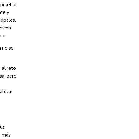
 prueban
ate y
nopales,
dicen:
smo.
a no se
 al reto
sa, pero
frutar
sus
lo más