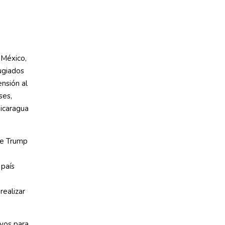
 México,
ugiados
ensión al
ses,
Nicaragua
de Trump
 país
realizar
vos para