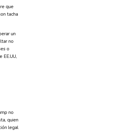
ere que
nson tacha
perar un
ltar no
ses o
e EE.UU,
rump no
ta, quien
ión legal