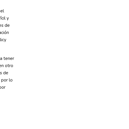
el
cil y
es de
ación
licy
a tener
en otro
és de
 por lo
por