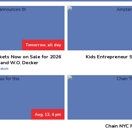
Tomorrow, all day
kets Now on Sale for 2026
Kids Entrepreneur 
 and W.O. Decker
useum
Aug. 13, 4 pm
Chain NYC F