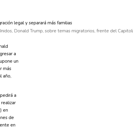
nidos, Donald Trump, sobre temas migratorios, frente del Capito
nald
egresar a
supone un
ar más
l año,
pedirá a
realizar
’) en
ones de
dente en