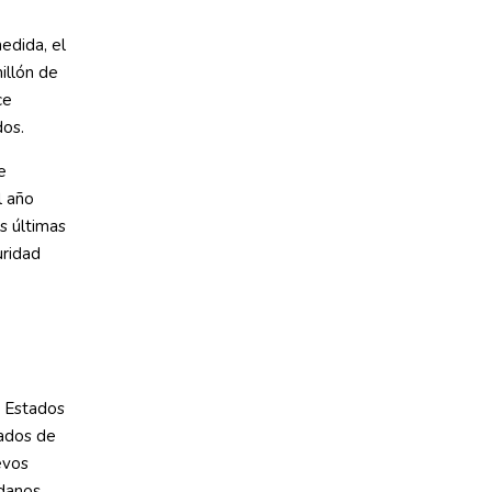
edida, el
illón de
ce
dos.
e
l año
as últimas
uridad
n Estados
gados de
evos
adanos