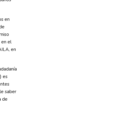
os en
 de
rmiso
 en el
AILA, en
udadanía
) es
antes
le saber
a de