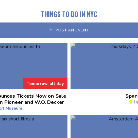
THINGS TO DO IN NYC
POST AN EVENT
Tomorrow, all day
unces Tickets Now on Sale
Spani
n Pioneer and W.O. Decker
H
port Museum