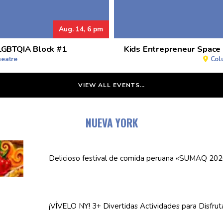
Aug. 14, 6 pm
 LGBTQIA Block #1
Kids Entrepreneur Space
heatre
Col
VIEW ALL EVENTS…
NUEVA YORK
Delicioso festival de comida peruana «SUMAQ 202
¡VÍVELO NY! 3+ Divertidas
Actividades
para Disfrut