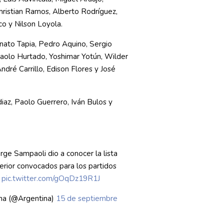
ristian Ramos, Alberto Rodríguez,
co y Nilson Loyola.
ato Tapia, Pedro Aquino, Sergio
Paolo Hurtado, Yoshimar Yotún, Wilder
dré Carrillo, Edison Flores y José
iaz, Paolo Guerrero, Iván Bulos y
e Sampaoli dio a conocer la lista
erior convocados para los partidos
.
pic.twitter.com/gOqDz19R1J
na (@Argentina)
15 de septiembre