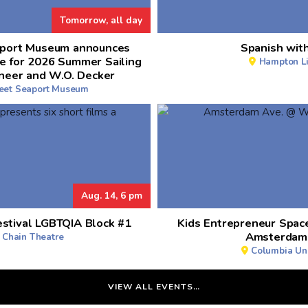
Tomorrow, all day
aport Museum announces
Spanish with
e for 2026 Summer Sailing
Hampton Li
neer and W.O. Decker
reet Seaport Museum
Aug. 14, 6 pm
estival LGBTQIA Block #1
Kids Entrepreneur Spac
Amsterdam
 Chain Theatre
Columbia Uni
VIEW ALL EVENTS…