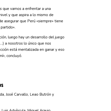
 que vamos a enfrentar a una
nivel y que aspira a lo mismo de
 de asegurar que Perú «siempre» tiene
 partido».
ción, luego hay un desarrollo del juego
…) a nosotros lo único que nos
ección está mentalizada en ganar y eso
í», concluyó.
os
a, José Carvallo, Leao Butrón y
 Luis Advíncula, Miguel Araujo,