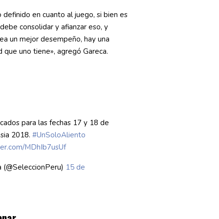
efinido en cuanto al juego, si bien es
debe consolidar y afianzar eso, y
 sea un mejor desempeño, hay una
d que uno tiene», agregó Gareca.
ocados para las fechas 17 y 18 de
usia 2018.
#UnSoloAliento
tter.com/MDhIb7usUf
a (@SeleccionPeru)
15 de
anar