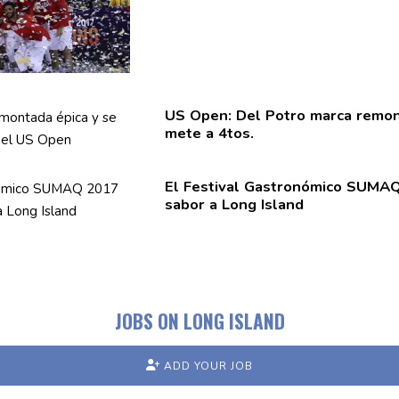
US Open: Del Potro marca remon
mete a 4tos.
El Festival
Gastronómico
SUMAQ 
sabor a Long Island
JOBS ON LONG ISLAND
ADD YOUR JOB