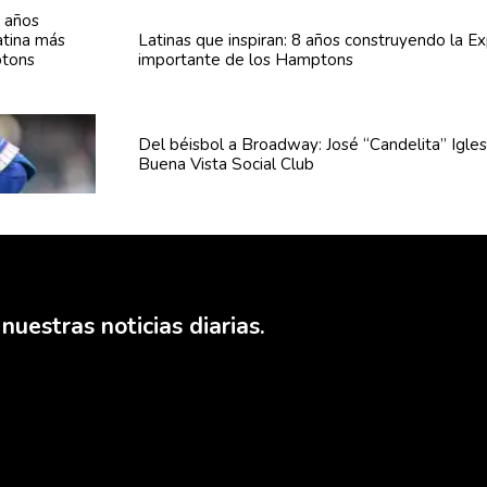
Latinas que inspiran: 8 años
construyendo
la Ex
importante de los Hamptons
Del béisbol a Broadway: José
“Candelita”
Igles
Buena Vista Social Club
nuestras noticias diarias.