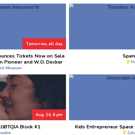
Tomorrow, all day
unces Tickets Now on Sale
Spani
n Pioneer and W.O. Decker
H
port Museum
Aug. 14, 6 pm
 LGBTQIA Block #1
Kids Entrepreneur Space
heatre
Col