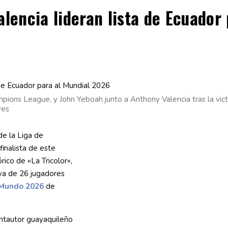
lencia lideran lista de Ecuador
ions League, y John Yeboah junto a Anthony Valencia tras la vict
res
de la Liga de
inalista de este
rico de «La Tricolor»,
iva de 26 jugadores
 Mundo 2026
de
ntautor guayaquileño