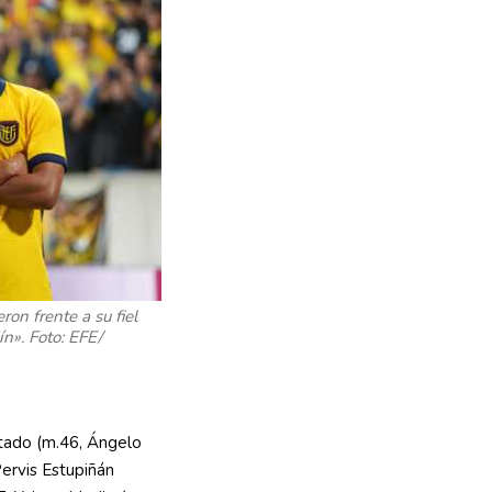
on frente a su fiel
n». Foto: EFE/
tado (m.46, Ángelo
Pervis Estupiñán