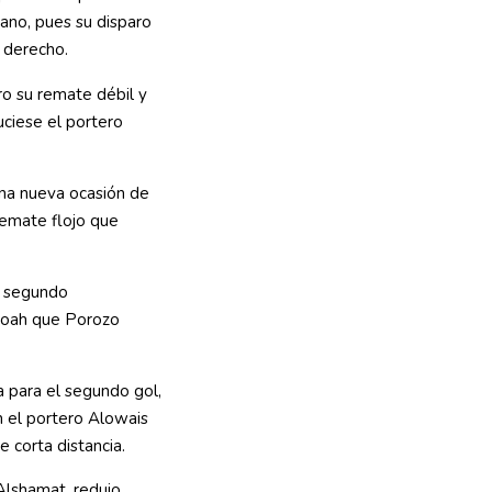
iano, pues su disparo
e derecho.
ro su remate débil y
uciese el portero
na nueva ocasión de
remate flojo que
l segundo
eboah que Porozo
 para el segundo gol,
n el portero Alowais
e corta distancia.
lshamat, redujo