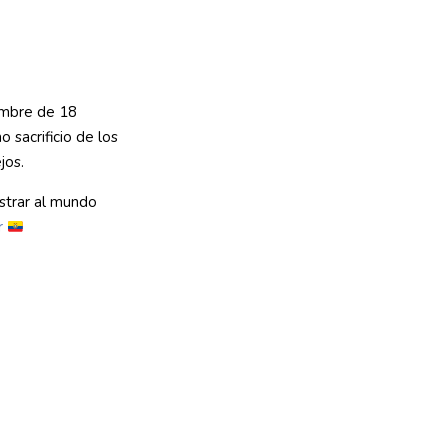
ambre de 18
 sacrificio de los
jos.
strar al mundo
r