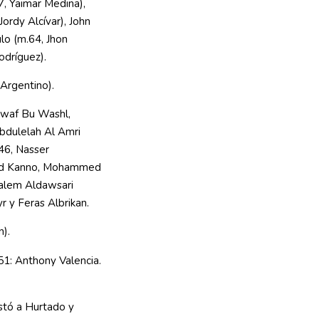
77, Yaimar Medina),
ordy Alcívar), John
lo (m.64, Jhon
odríguez).
Argentino).
waf Bu Washl,
bdulelah Al Amri
.46, Nasser
med Kanno, Mohammed
alem Aldawsari
 y Feras Albrikan.
).
51: Anthony Valencia.
stó a Hurtado y