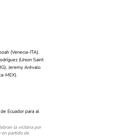
oah (Venecia-ITA),
odríguez (Union Saint
RG), Jeremy Arévalo
ca-MEX).
ebran la victoria por
a en partido de