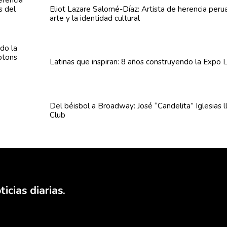
Eliot Lazare
Salomé-Díaz:
Artista de herencia peru
arte y la identidad cultural
Latinas que inspiran: 8 años
construyendo
la Expo L
Del béisbol a Broadway: José
“Candelita”
Iglesias 
Club
icias diarias.