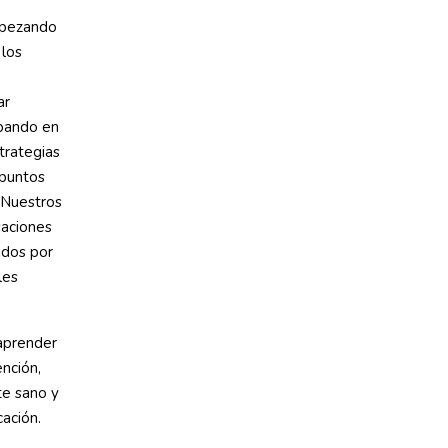
mpezando
 los
ar
ipando en
trategias
 puntos
 Nuestros
saciones
idos por
les
 aprender
ención,
te sano y
ación.