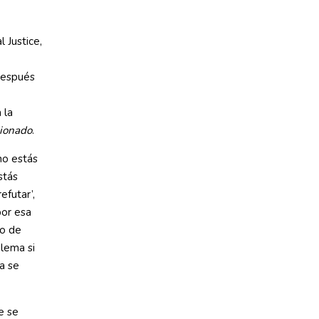
 Justice,
después
 la
ionado
.
¿no estás
stás
futar’,
por esa
go de
blema si
a se
e se