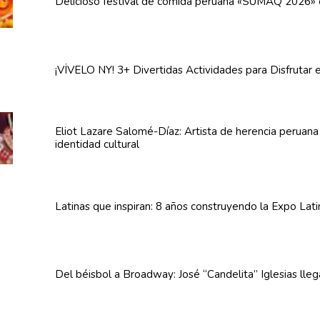
Delicioso festival de comida peruana «SUMAQ 2026»
¡VÍVELO NY! 3+ Divertidas
Actividades
para Disfrutar 
Eliot Lazare
Salomé-Díaz:
Artista de herencia peruan
identidad cultural
Latinas que inspiran: 8 años
construyendo
la Expo Lat
Del béisbol a Broadway: José
“Candelita”
Iglesias lle