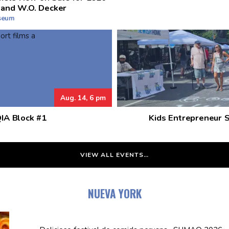
 and W.O. Decker
useum
Aug. 14, 6 pm
QIA Block #1
Kids Entrepreneur 
VIEW ALL EVENTS…
NUEVA YORK