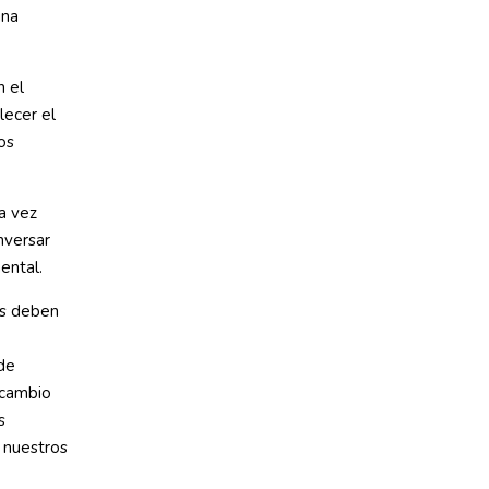
una
n el
lecer el
os
a vez
nversar
ental.
as deben
 de
 cambio
s
 nuestros