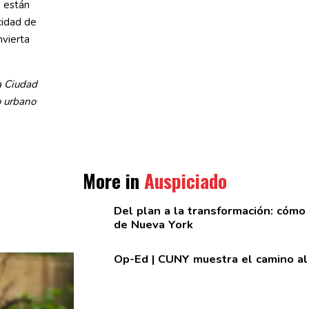
o están
cidad de
vierta
a Ciudad
o urbano
More in
Auspiciado
Del plan a la
transformación:
cómo e
de Nueva York
Op-Ed
|
CUNY muestra el camino al 