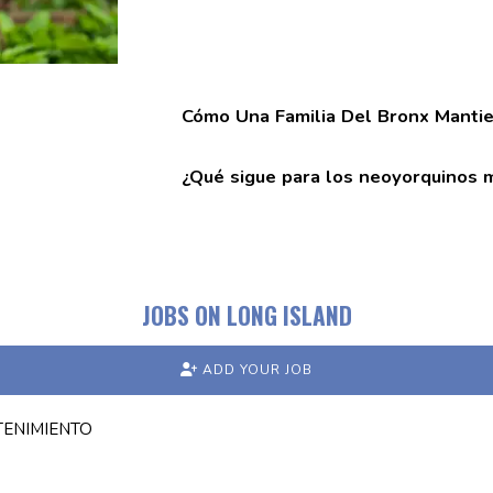
Cómo Una Familia Del Bronx Manti
¿Qué sigue para los
neoyorquinos
m
JOBS ON LONG ISLAND
ADD YOUR JOB
TENIMIENTO