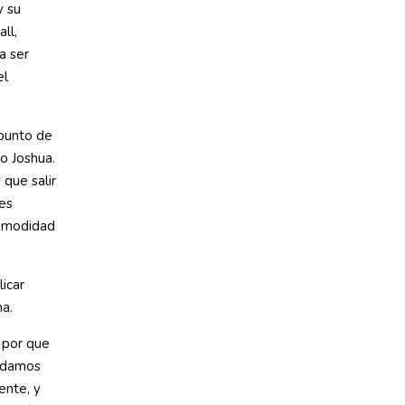
y su
ll,
a ser
el
 punto de
o Joshua.
que salir
es
 comodidad
icar
ma.
 por que
indamos
ente, y