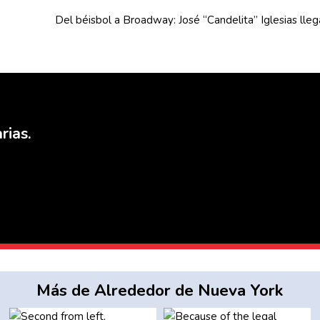
Del béisbol a Broadway: José
“Candelita”
Iglesias lle
rias.
Más de Alrededor de Nueva York