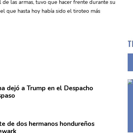
l de las armas, tuvo que hacer frente durante su
l que hasta hoy había sido el tiroteo más
T
a dejó a Trump en el Despacho
aspaso
rte de dos hermanos
hondureños
Newark