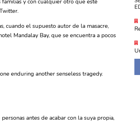
S
 familias y con cualquier otro que esté
E
Twitter.
as
, cuando el supuesto autor de la masacre,
R
hotel Mandalay Bay, que se encuentra a pocos
Un
ryone enduring another senseless tragedy.
 personas antes de acabar con la suya propia,