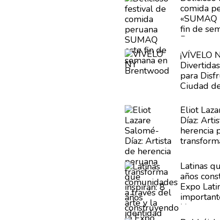
comida p
«SUMAQ 2
fin de se
Brentwoo
¡VÍVELO N
Divertida
para Disfr
Ciudad d
Eliot Laz
Díaz:
Artis
herencia 
transform
comunida
del arte y
Latinas qu
cultural
años
cons
Expo Lati
important
Hampton