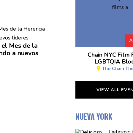
A
el Mes de la
endo
a nuevos
Chain NYC Film F
LGBTQIA Bloc
The Chain Th
VIEW ALL EVE
NUEVA YORK
Delicioso 