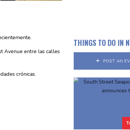
ecientemente.
THINGS TO DO IN 
t Avenue entre las calles
POST AN E
dades crónicas.
T