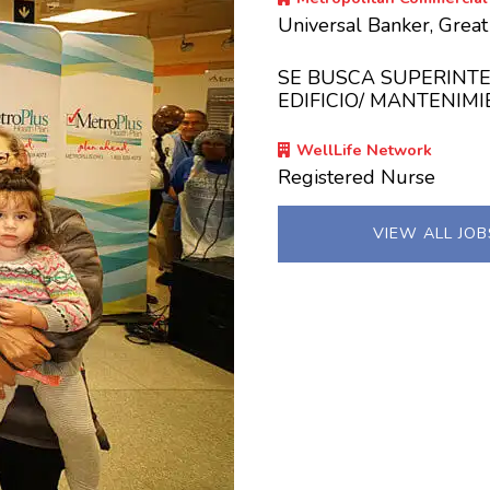
Universal Banker, Grea
SE BUSCA SUPERINT
EDIFICIO/ MANTENIM
WellLife Network
Registered Nurse
VIEW ALL JO