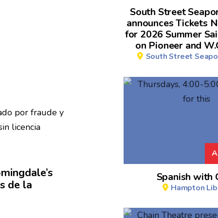
South Street Seap
announces Tickets 
for 2026 Summer Sai
on Pioneer and W.
South Street Seap
A
mingdale’s
Spanish with 
s de la
Hampton Lib