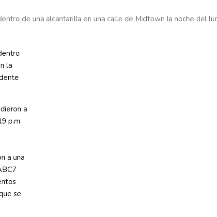
dentro de una alcantarilla en una calle de Midtown la noche del l
dentro
n la
idente
dieron a
19 p.m.
on a una
 ABC7
entos
 que se