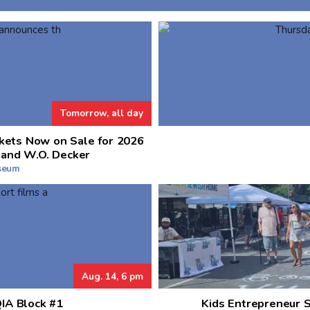
Tomorrow, all day
kets Now on Sale for 2026
 and W.O. Decker
useum
Aug. 14, 6 pm
QIA Block #1
Kids Entrepreneur 