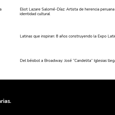
Eliot Lazare
Salomé-Díaz:
Artista de herencia peruan
identidad cultural
Latinas que inspiran: 8 años
construyendo
la Expo Lat
Del béisbol a Broadway: José
“Candelita”
Iglesias lle
rias.