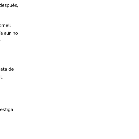
 después,
ornell
ía aún no
s
rata de
l.
vestiga