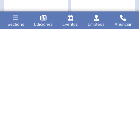
Sections
Ediciones
Eventos
Empleos
Anunciar
Caribbean Life
AMNY
Inaugural Jamaica Day
Op-ed
|
We need
Parade kicks off in
investment to solve
Brooklyn
on Saturday
America’s
heirs’
property
crisis