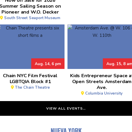
Now on Sale for 2026
Summer Sailing Season on
Pioneer and W.O. Decker
South Street Seaport Museum
Aug. 14, 6 pm
Aug. 15, 8 a
Chain NYC Film Festival
Kids Entrepreneur Space a
LGBTQIA Block #1
Open Streets Amsterdam
Ave.
The Chain Theatre
Columbia University
VIEW ALL EVENTS…
NUEVA YORK