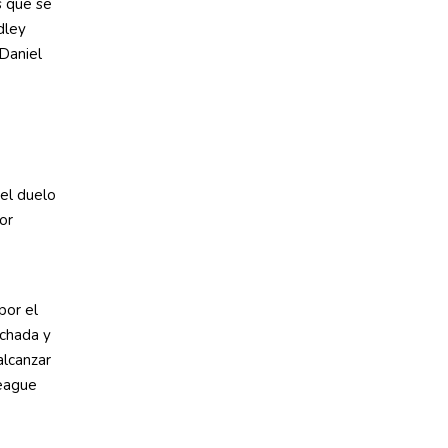
s que se
dley
 Daniel
el duelo
or
por el
nchada y
alcanzar
League