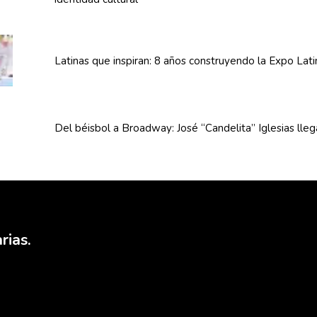
Latinas que inspiran: 8 años
construyendo
la Expo Lat
Del béisbol a Broadway: José
“Candelita”
Iglesias lle
rias.