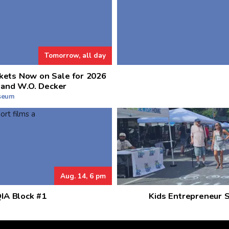
Tomorrow, all day
kets Now on Sale for 2026
 and W.O. Decker
useum
Aug. 14, 6 pm
QIA Block #1
Kids Entrepreneur 