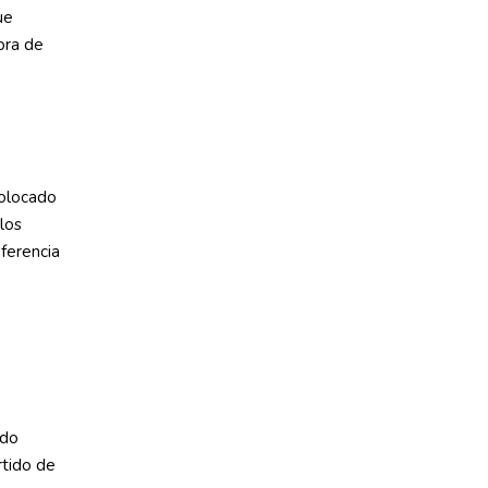
ue
ora de
colocado
los
nferencia
udo
rtido de