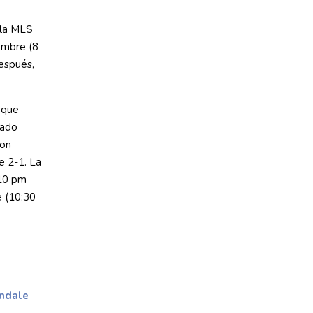
e la MLS
embre (8
espués,
 que
tado
ton
e 2-1. La
(10 pm
e (10:30
ondale