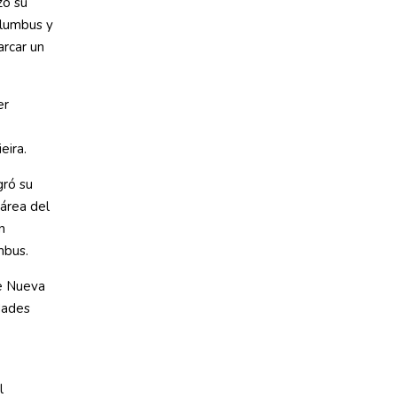
zo su
olumbus y
arcar un
er
eira.
gró su
área del
n
mbus.
de Nueva
dades
l