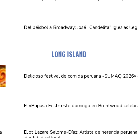
Del béisbol a Broadway: José
“Candelita”
Iglesias lle
LONG ISLAND
Delicioso festival de comida peruana «SUMAQ 2026»
El «Pupusa Fest» este domingo en Brentwood celebra
Eliot Lazare
Salomé-Díaz:
Artista de herencia peruan
identidad cultural