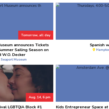
Tomorrow, all day
Museum announces Tickets
Spanish w
Summer Sailing Season on
Hampton
d W.O. Decker
t Seaport Museum
Aug. 14, 6 pm
ival LGBTQIA Block #1
Kids Entrepreneur Space a