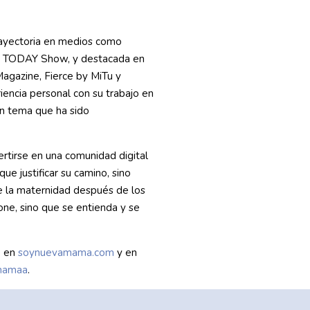
rayectoria en medios como
y TODAY Show, y destacada en
agazine, Fierce by MiTu y
encia personal con su trabajo en
un tema que ha sido
tirse en una comunidad digital
e justificar su camino, sino
e la maternidad después de los
one, sino que se entienda y se
e en
soynuevamama.com
y en
mamaa
.