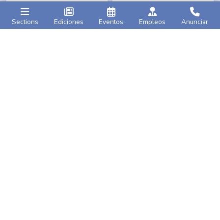
Sections
Ediciones
Eventos
Empleos
Anunciar
Caribbean Life
AMNY
Inaugural Jamaica Day
Op-ed
|
We need
Parade kicks off in
investment to solve
Brooklyn
on Saturday
America’s
heirs’
property
crisis