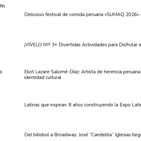
Delicioso festival de comida peruana «SUMAQ 2026»
¡VÍVELO NY! 3+ Divertidas
Actividades
para Disfrutar 
Eliot Lazare
Salomé-Díaz:
Artista de herencia peruan
identidad cultural
Latinas que inspiran: 8 años
construyendo
la Expo Lat
Del béisbol a Broadway: José
“Candelita”
Iglesias lle