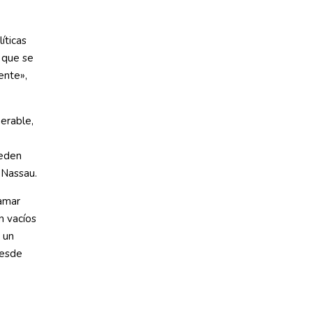
íticas
 que se
ente»,
erable,
ueden
 Nassau.
ramar
n vacíos
 un
desde