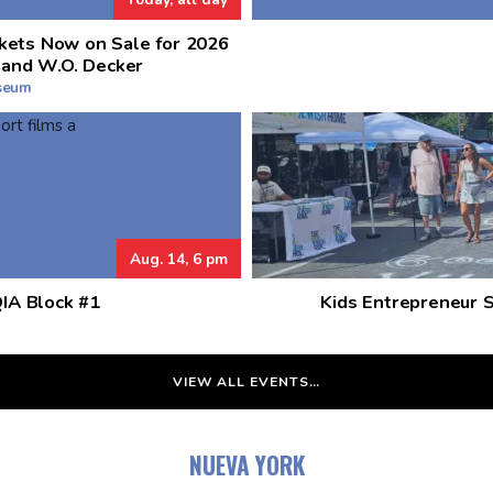
kets Now on Sale for 2026
 and W.O. Decker
useum
Aug. 14, 6 pm
QIA Block #1
Kids Entrepreneur 
VIEW ALL EVENTS…
NUEVA YORK