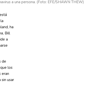
ronavirus a una persona. (Foto: EFE/SHAWN THEW)
 está
 la
land, ha
, Bill
ide a
narse
s de
 que los
k eran
 sin usar