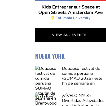
Kids Entrepreneur Space at
Open Streets Amsterdam Ave.
Columbia University
VIEW ALL EVENTS…
NUEVA YORK
Delicioso festival de
comida peruana
«SUMAQ 2026» este
fin de semana en
Brentwood
¡VÍVELO NY! 3+
Divertidas
Actividades
para Disfrutar en la