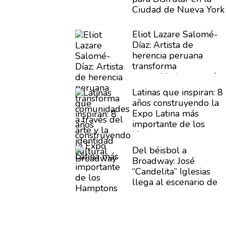
Ciudad de Nueva York
Eliot Lazare
Salomé-
Díaz:
Artista de
herencia peruana
transforma
comunidades
a través
del arte y la identidad
Latinas que inspiran: 8
cultural
años
construyendo
la
Expo Latina más
importante de los
Hamptons
Del béisbol a
Broadway: José
“Candelita”
Iglesias
llega al escenario de
Buena Vista Social
Club