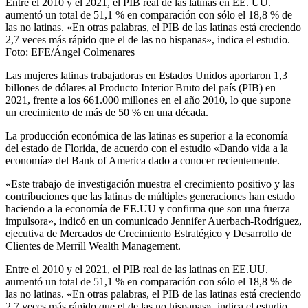
Entre el 2010 y el 2021, el PIB real de las latinas en EE. UU.
aumentó un total de 51,1 % en comparación con sólo el 18,8 % de
las no latinas. «En otras palabras, el PIB de las latinas está creciendo
2,7 veces más rápido que el de las no hispanas», indica el estudio.
Foto: EFE/Ángel Colmenares
Las mujeres latinas trabajadoras en Estados Unidos aportaron 1,3
billones de dólares al Producto Interior Bruto del país (PIB) en
2021, frente a los 661.000 millones en el año 2010, lo que supone
un crecimiento de más de 50 % en una década.
La producción económica de las latinas es superior a la economía
del estado de Florida, de acuerdo con el estudio «Dando vida a la
economía» del Bank of America dado a conocer recientemente.
«Este trabajo de investigación muestra el crecimiento positivo y las
contribuciones que las latinas de múltiples generaciones han estado
haciendo a la economía de EE.UU y confirma que son una fuerza
impulsora», indicó en un comunicado Jennifer Auerbach-Rodríguez,
ejecutiva de Mercados de Crecimiento Estratégico y Desarrollo de
Clientes de Merrill Wealth Management.
Entre el 2010 y el 2021, el PIB real de las latinas en EE.UU.
aumentó un total de 51,1 % en comparación con sólo el 18,8 % de
las no latinas. «En otras palabras, el PIB de las latinas está creciendo
2,7 veces más rápido que el de las no hispanas», indica el estudio.