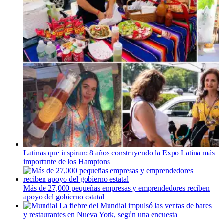
Latinas que inspiran: 8 años
construyendo
la Expo Latina más
importante de los Hamptons
Más de 27,000 pequeñas empresas y
emprendedores
reciben
apoyo del gobierno estatal
La fiebre del Mundial impulsó las ventas de bares
y
restaurantes
en Nueva York, según una encuesta