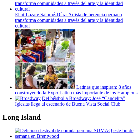
Eliot Lazare
Salomé-Díaz:
Artista de herencia peruana
transforma
comunidades
a través del arte y la identidad
cultural
Latinas que inspiran: 8 años
construyendo
la Expo Latina más importante de los Hamptons
Del béisbol a Broadway: José
“Candelita”
Iglesias llega al escenario de Buena Vista Social Club
Long Island