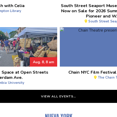
h with Celia
South Street Seaport Muse
Now on Sale for 2026 Summ
pton Library
Pioneer and W.
South Street Se
Aug. 8, 8 am
r Space at Open Streets
Chain NYC Film Festiva
erdam Ave.
The Chain 
bia University
VIEW ALL EVENTS…
NUEVA YORK