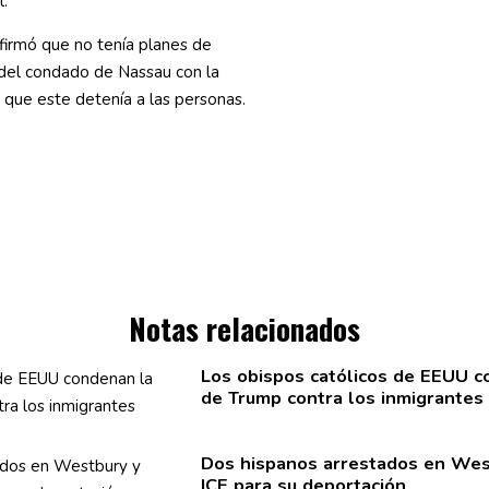
.
irmó que no tenía planes de
 del condado de Nassau con la
n que este detenía a las personas.
Notas relacionados
Los obispos católicos de EEUU c
de Trump contra los
inmigrantes
Dos hispanos arrestados en Wes
ICE para su
deportación