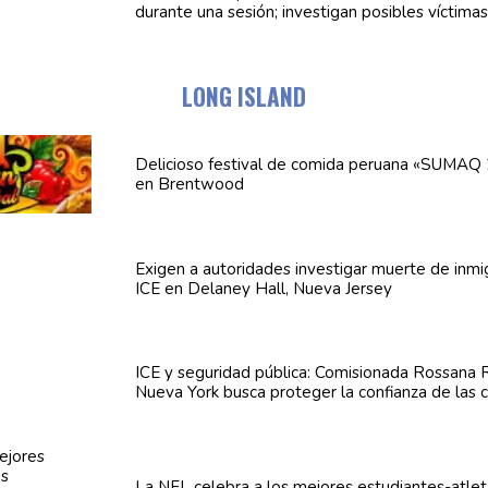
durante una sesión; investigan posibles víctima
LONG ISLAND
Delicioso festival de comida peruana «SUMAQ 
en Brentwood
Exigen a
autoridades
investigar muerte de inmi
ICE en Delaney Hall, Nueva Jersey
ICE y seguridad pública:
Comisionada
Rossana R
Nueva York busca proteger la confianza de las
La NFL celebra a los mejores
estudiantes-atle