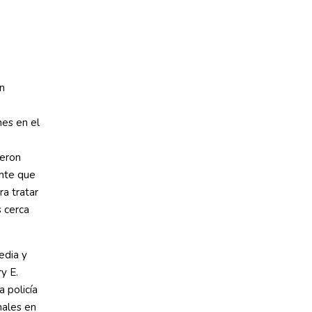
on
nes en el
ieron
ente que
ra tratar
s cerca
edia y
y E.
 policía
nales en