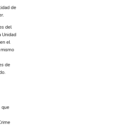
tidad de
r.
es del
a Unidad
en el
l mismo
es de
do.
a que
Crime