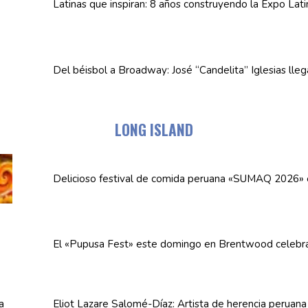
Latinas que inspiran: 8 años
construyendo
la Expo Lat
Del béisbol a Broadway: José
“Candelita”
Iglesias lle
LONG ISLAND
Delicioso festival de comida peruana «SUMAQ 2026»
El «Pupusa Fest» este domingo en Brentwood celebra
Eliot Lazare
Salomé-Díaz:
Artista de herencia peruan