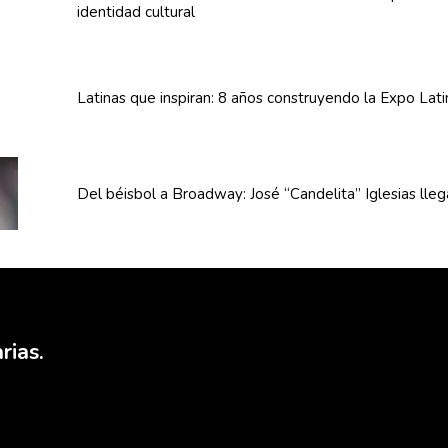
identidad cultural
Latinas que inspiran: 8 años
construyendo
la Expo Lat
Del béisbol a Broadway: José
“Candelita”
Iglesias lle
rias.