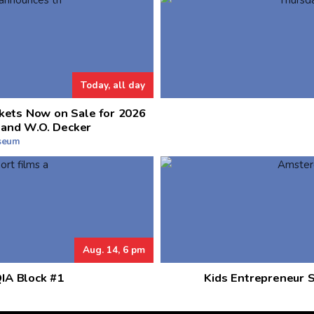
Today, all day
kets Now on Sale for 2026
 and W.O. Decker
useum
Aug. 14, 6 pm
QIA Block #1
Kids Entrepreneur 