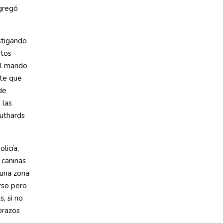
agregó
stigando
stos
al mando
nte que
de
 las
uthards
licía,
 caninas
 una zona
rso pero
, si no
brazos