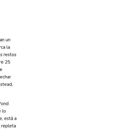
an un
ca la
s restos
re 25
de
sechar
stead,
Pond
 lo
e, está a
, repleta