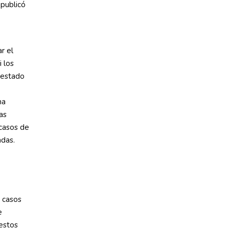
publicó
r el
i los
l estado
ma
as
casos de
adas.
4 casos
e
restos