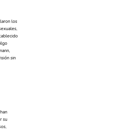
e
laron los
sexuales,
tablecido
ilgo
mann,
sión sin
 han
r su
sos,