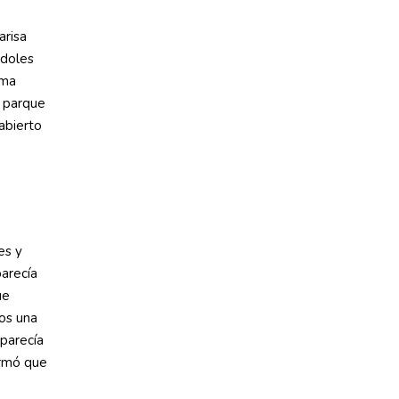
arisa
ndoles
ema
l parque
abierto
es y
arecía
ue
nos una
 parecía
irmó que