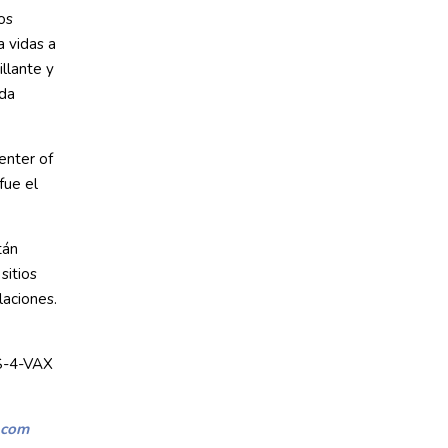
os
a vidas a
illante y
ada
enter of
fue el
tán
sitios
laciones.
S-4-VAX
.com