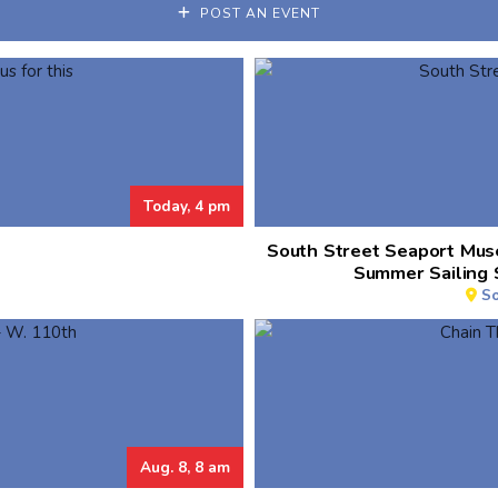
POST AN EVENT
Today, 4 pm
South Street Seaport Mus
Summer Sailing 
So
Aug. 8, 8 am