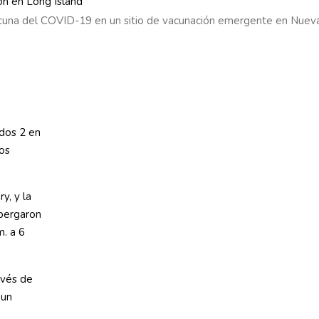
 vacuna del COVID-19 en un sitio de vacunación emergente en Nuev
dos 2 en
los
y, y la
lbergaron
m. a 6
avés de
 un