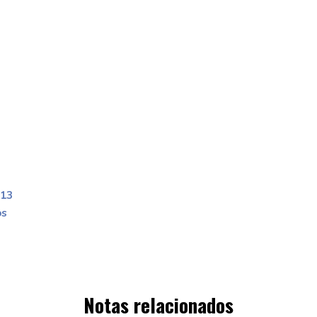
 13
os
Notas relacionados