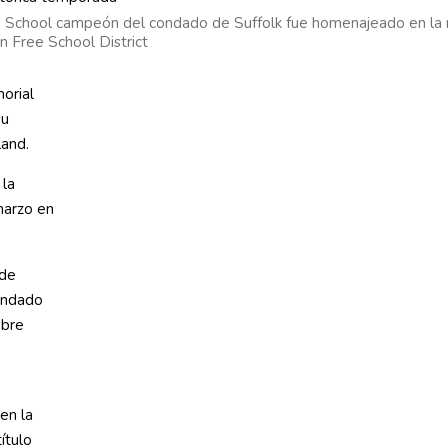
 School campeón del condado de Suffolk fue homenajeado en la re
n Free School District
orial
su
land.
 la
marzo en
 de
ondado
obre
en la
ítulo