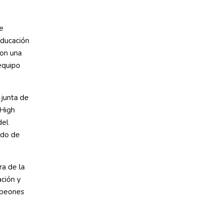
de
educación
ron una
equipo
 junta de
 High
del
cado de
a de la
ación y
mpeones