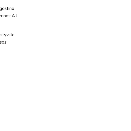
gostino
mnos A.J.
tyville
osos