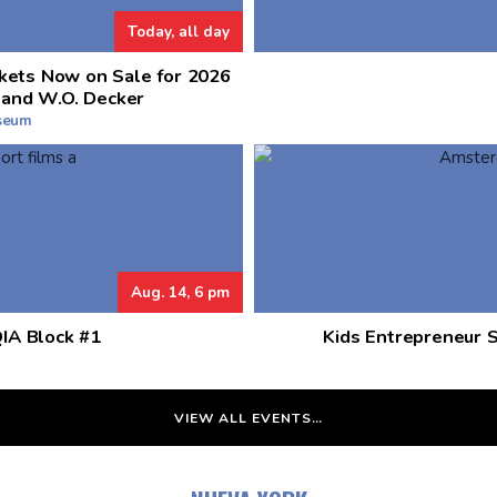
Today, all day
kets Now on Sale for 2026
 and W.O. Decker
useum
Aug. 14, 6 pm
QIA Block #1
Kids Entrepreneur 
VIEW ALL EVENTS…