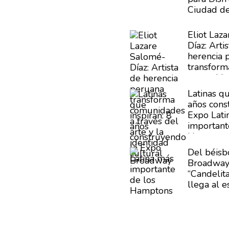
Ciudad d
Eliot Laz
Díaz:
Artis
herencia 
transform
comunida
del arte y
Latinas qu
cultural
años
cons
Expo Lati
important
Hampton
Del béisb
Broadway:
“Candelita
llega al e
Buena Vis
Club