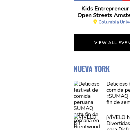
Kids Entrepreneur
Open Streets Amst
Columbia Unive
VIEW ALL EVE
NUEVA YORK
Delicioso 
comida p
«SUMAQ 2
fin de se
Brentwoo
¡VÍVELO N
Divertida
para Disfr