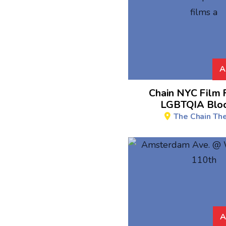
A
Chain NYC Film F
LGBTQIA Bloc
The Chain Th
A