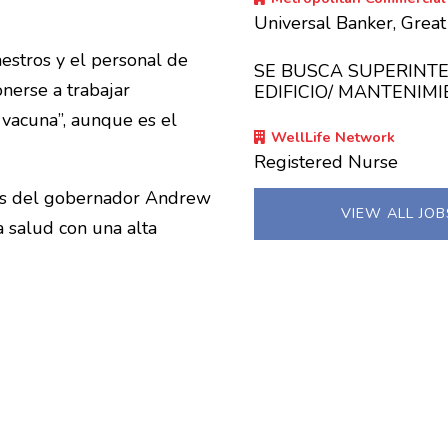
Universal Banker, Grea
estros y el personal de
SE BUSCA SUPERINT
nerse a trabajar
EDIFICIO/ MANTENIM
 vacuna”, aunque es el
WellLife Network
Registered Nurse
nas del gobernador Andrew
VIEW ALL JO
 salud con una alta