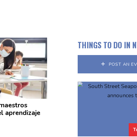
THINGS TO DO IN 
POST AN E
maestros
el
aprendizaje
T