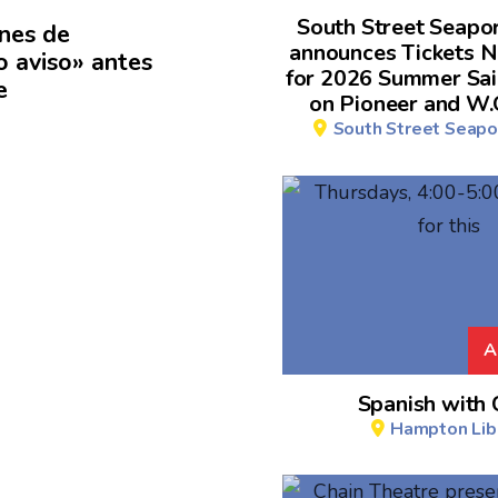
South Street Seap
ones
de
announces Tickets 
o aviso» antes
for 2026 Summer Sai
e
on Pioneer and W.
South Street Seap
A
Spanish with 
Hampton Lib