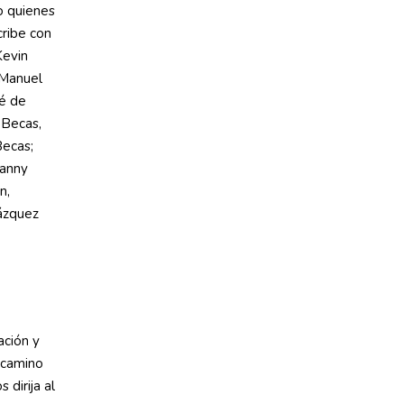
o quienes
cribe con
Kevin
 Manuel
té de
 Becas,
Becas;
hanny
n,
ázquez
ación y
 camino
 dirija al