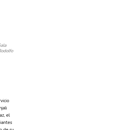
Gala
Rodolfo
vicio
jali
z, el
diantes
o de su