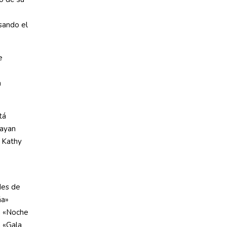
sando el
e
a
tá
Dayan
; Kathy
des de
ña»
a «Noche
a «Gala