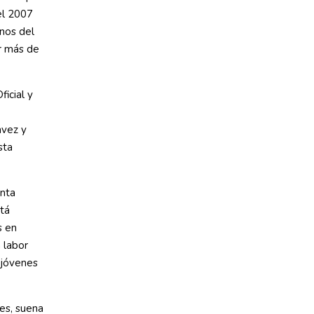
el 2007
anos del
r más de
icial y
avez y
sta
unta
stá
s en
 labor
 jóvenes
es, suena