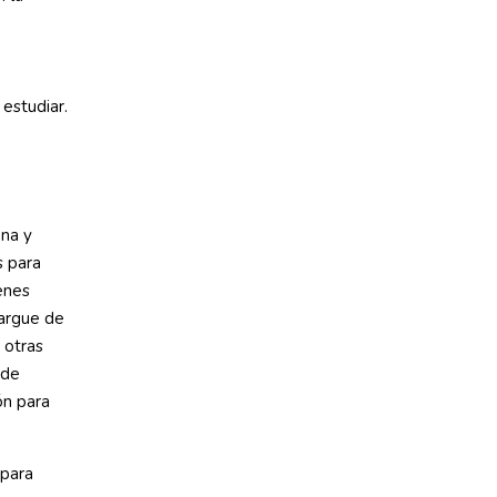
 estudiar.
ana y
s para
enes
cargue de
 otras
 de
ón para
 para