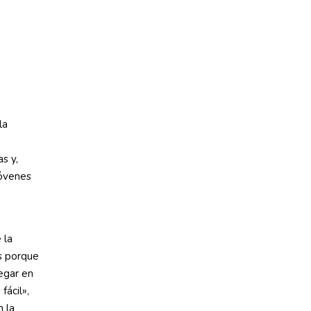
la
s y,
jóvenes
 la
es porque
egar en
fácil»,
n la