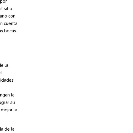
 por
l sitio
mano con
en cuenta
as becas.
de la
l.
lidades
ngan la
ograr su
 mejor la
ia de la