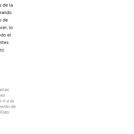
 de la
erando
o de
cer, lo
odo el
antes
ez.
ecas
nes
ir a la
vento de
Foto: