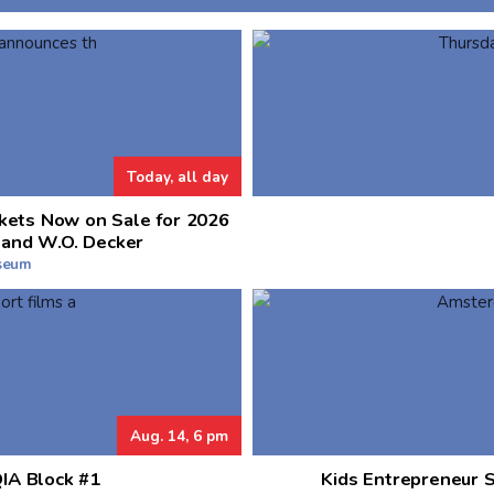
Today, all day
kets Now on Sale for 2026
 and W.O. Decker
useum
Aug. 14, 6 pm
QIA Block #1
Kids Entrepreneur 