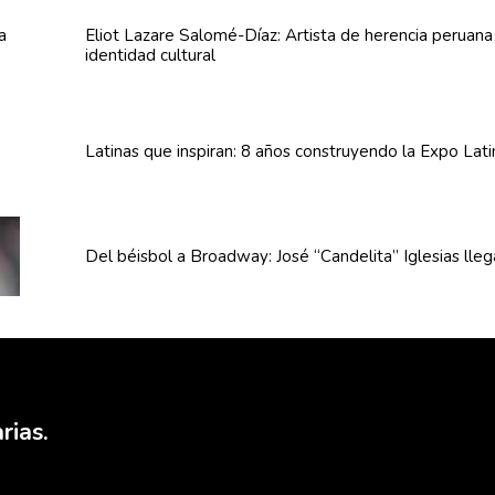
Eliot Lazare
Salomé-Díaz:
Artista de herencia peruan
identidad cultural
Latinas que inspiran: 8 años
construyendo
la Expo Lat
Del béisbol a Broadway: José
“Candelita”
Iglesias lle
rias.