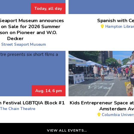
Today, all day
 Seaport Museum announces
Spanish with Ce
 on Sale for 2026 Summer
Hampton Libra
ason on Pioneer and W.O.
Decker
 Street Seaport Museum
Aug. 14, 6 pm
m Festival LGBTQIA Block #1
Kids Entrepreneur Space a
Amsterdam Av
The Chain Theatre
Columbia Univers
VIEW ALL EVENTS…