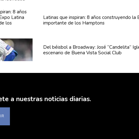
Latinas que inspiran: 8 años
construyendo
la 
importante de los Hamptons
Del béisbol a Broadway: José
“Candelita”
Igl
escenario de Buena Vista Social Club
te a nuestras noticias diarias.
IR