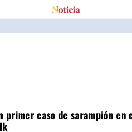
n primer caso de sarampión en 
lk