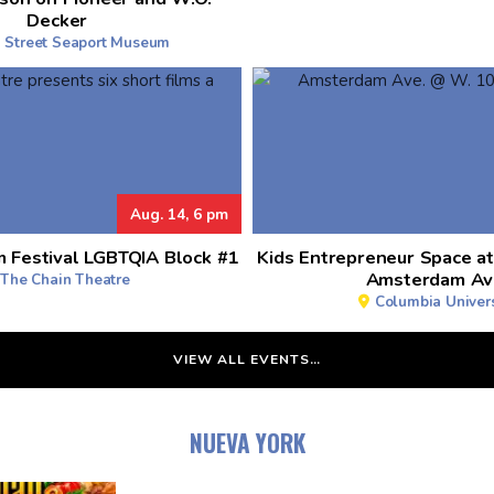
Decker
 Street Seaport Museum
Aug. 14, 6 pm
m Festival LGBTQIA Block #1
Kids Entrepreneur Space a
Amsterdam Av
The Chain Theatre
Columbia Univers
VIEW ALL EVENTS…
NUEVA YORK