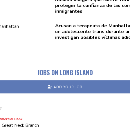
proteger la confianza de las
co
inmigrantes
Acusan a terapeuta de Manhatta
un
adolescente
trans durante un
investigan posibles víctimas
adi
JOBS ON LONG ISLAND
ADD YOUR JOB
k
e
mmercial Bank
, Great Neck Branch