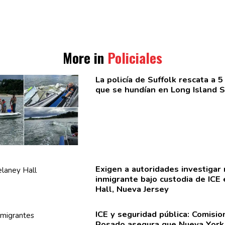
More in
Policiales
La policía de Suffolk rescata a 
que se hundían en Long Island 
Exigen a
autoridades
investigar
inmigrante bajo custodia de ICE
Hall, Nueva Jersey
ICE y seguridad pública:
Comisio
Rosado asegura que Nueva York