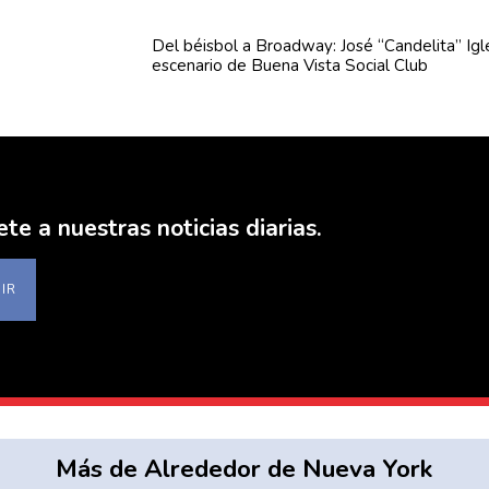
Del béisbol a Broadway: José
“Candelita”
Igl
escenario de Buena Vista Social Club
ete a nuestras noticias diarias.
IR
Más de Alrededor de Nueva York