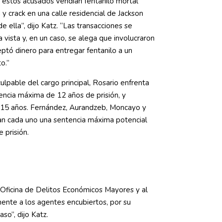
 estos acusados vendían fentanilo mortal
 y crack en una calle residencial de Jackson
e ella”, dijo Katz. “Las transacciones se
a vista y, en un caso, se alega que involucraron
eptó dinero para entregar fentanilo a un
o.”
ulpable del cargo principal, Rosario enfrenta
encia máxima de 12 años de prisión, y
 15 años. Fernández, Aurandzeb, Moncayo y
n cada uno una sentencia máxima potencial
 prisión.
Oficina de Delitos Económicos Mayores y al
nte a los agentes encubiertos, por su
aso”, dijo Katz.