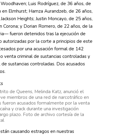
n Woodhaven; Luis Rodríguez, de 36 años, de
on en Elmhurst; Hamza Aurandzeb, de 26 años,
n Jackson Heights; Justin Moncayo, de 25 años,
en Corona; y Dorian Romero, de 22 años, de la
ria— fueron detenidos tras la ejecución de
 autorizadas por la corte a principios de este
cesados por una acusación formal de 142
o venta criminal de sustancias controladas y
l de sustancias controladas. Dos acusados
os.
istrito de Queens, Melinda Katz, anunció el
ve miembros de una red de narcotráfico en
s fueron acusados formalmente por la venta
ocaína y crack durante una investigación
argo plazo. Foto de archivo cortesía de la
cal
están causando estragos en nuestras