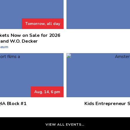
Tomorrow, all day
kets Now on Sale for 2026
 and W.O. Decker
useum
Aug. 14, 6 pm
QIA Block #1
Kids Entrepreneur 
VIEW ALL EVENTS…