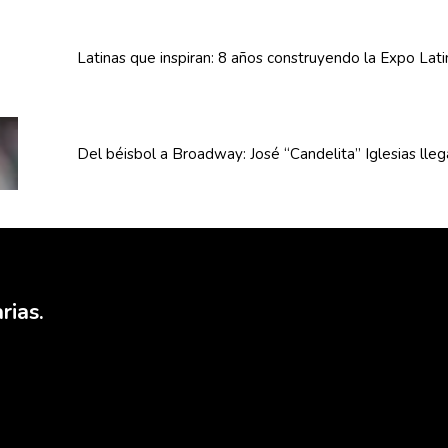
Latinas que inspiran: 8 años
construyendo
la Expo Lat
Del béisbol a Broadway: José
“Candelita”
Iglesias lle
rias.