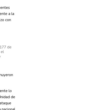
fuentes
ente a la
azo con
 177 de
 el
e
 huyeron
mente lo
 Unidad de
 ataque
 nacional