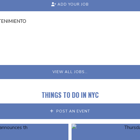
ADD YOUR JOB
TENIMIENTO
VIEW ALL JOBS…
THINGS TO DO IN NYC
POST AN EVENT