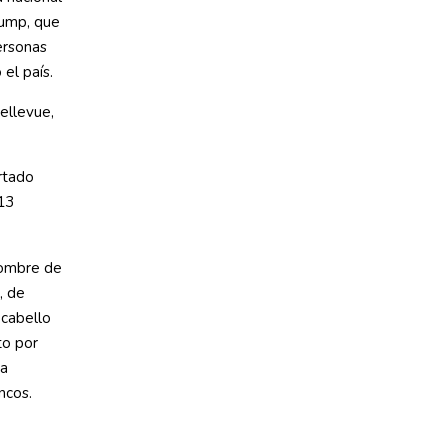
rump, que
ersonas
 el país.
Bellevue,
rtado
 13
hombre de
, de
 cabello
to por
na
ncos.