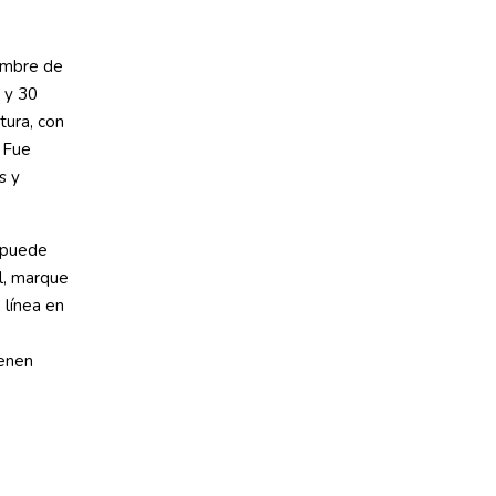
hombre de
 y 30
tura, con
. Fue
s y
 puede
l, marque
 línea en
ienen