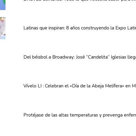
Latinas que inspiran: 8 años
construyendo
la Expo Lat
Del béisbol a Broadway: José
“Candelita”
Iglesias lle
Vívelo LI : Celebran el «Día de la Abeja
Melífera»
en Mu
Protéjase de las altas
temperaturas
y prevenga
enfe