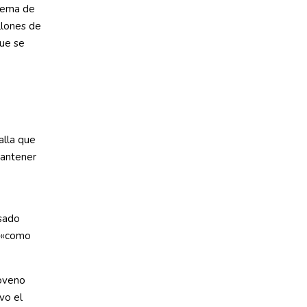
stema de
illones de
que se
alla que
mantener
asado
e «como
Noveno
vo el