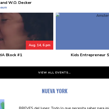
 and W.O. Decker
useum
Aug. 14, 6 pm
QIA Block #1
Kids Entrepreneur 
VIEW ALL EVENTS…
NUEVA YORK
BREVES del lunes: Todo lo que necesita saber para in