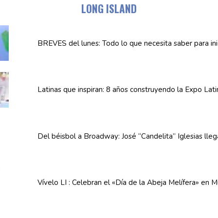
LONG ISLAND
BREVES del lunes: Todo lo que necesita saber para in
Latinas que inspiran: 8 años
construyendo
la Expo Lat
Del béisbol a Broadway: José
“Candelita”
Iglesias lle
Vívelo LI : Celebran el «Día de la Abeja
Melífera»
en Mu