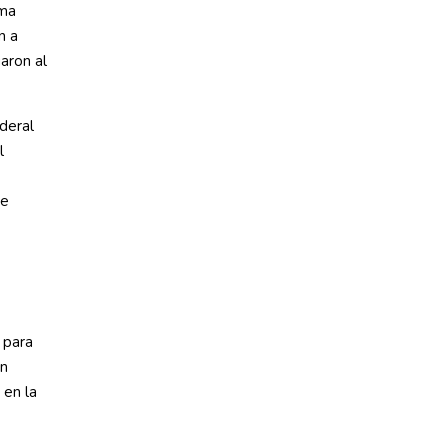
ama
n a
aron al
ederal
l
se
 para
en
 en la