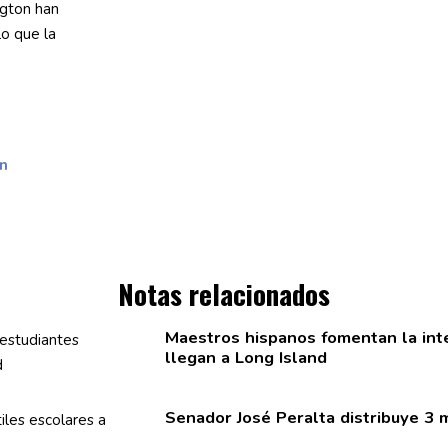
ngton han
o que la
ón
Notas relacionados
Maestros hispanos fomentan la
int
llegan a Long Island
Senador José Peralta distribuye 3 m