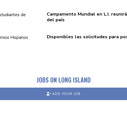
Campamento Mundial en
L.I. reunir
del país
Disponibles
las
solicitudes
para pos
JOBS ON LONG ISLAND
ADD YOUR JOB