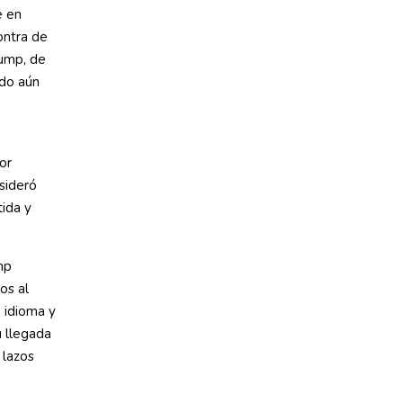
e en
ontra de
rump, de
ndo aún
or
nsideró
tida y
mp
os al
 idioma y
u llegada
 lazos