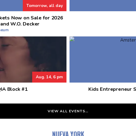
Tomorrow, all day
kets Now on Sale for 2026
 and W.O. Decker
useum
Aug. 14, 6 pm
QIA Block #1
Kids Entrepreneur 
VIEW ALL EVENTS…
NUEVA YORK