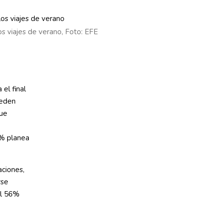
s viajes de verano, Foto: EFE
el final
ueden
que
0% planea
ciones,
rse
el 56%