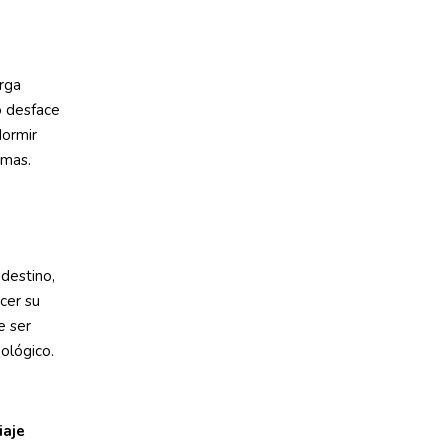
arga
o desface
dormir
omas.
destino,
cer su
e ser
nológico.
iaje