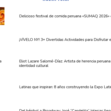
Delicioso festival de comida peruana «SUMAQ 2026»
¡VÍVELO NY! 3+ Divertidas
Actividades
para Disfrutar 
Eliot Lazare
Salomé-Díaz:
Artista de herencia peruan
identidad cultural
Latinas que inspiran: 8 años
construyendo
la Expo Lat
Del béisbol a Broadway: José
“Candelita”
Iglesias lle