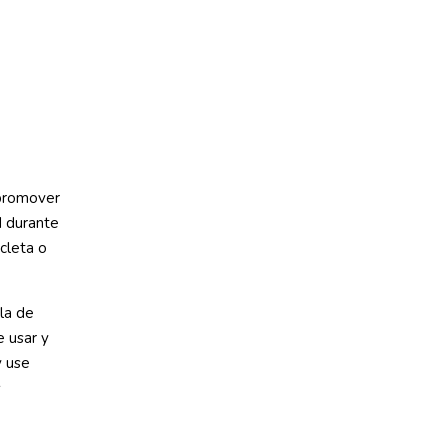
 promover
d durante
cleta o
lla de
e usar y
y use
s