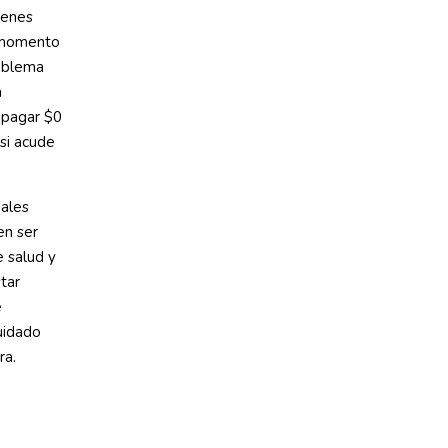
menes
n momento
roblema
a
 pagar $0
 si acude
uales
en ser
 salud y
tar
e
uidado
ra.