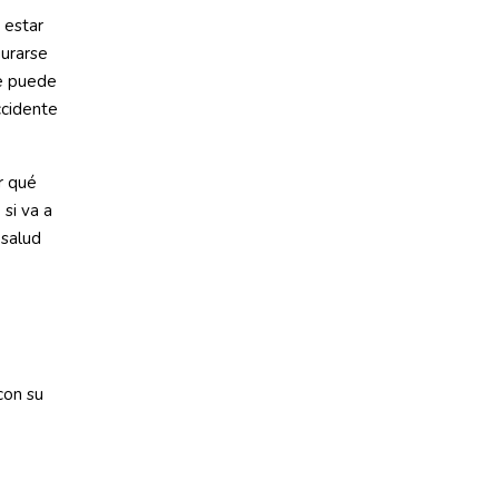
 estar
gurarse
ue puede
ccidente
r qué
si va a
 salud
con su