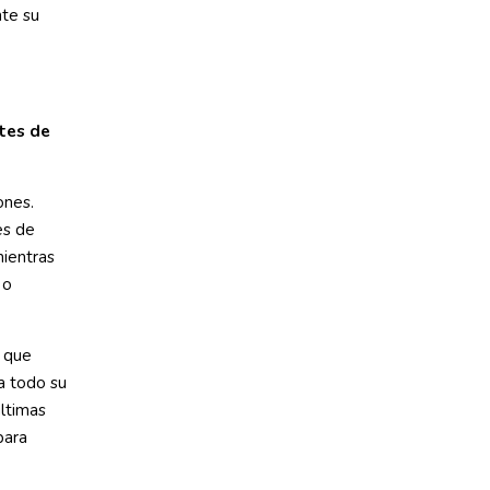
nte su
ntes de
ones.
es de
ientras
 o
 que
a todo su
últimas
para