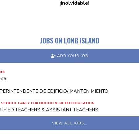
¡inolvidable!
JOBS ON LONG ISLAND
ADD YOUR JOB
ork
rse
PERINTENDENTE DE EDIFICIO/ MANTENIMIENTO
 SCHOOL EARLY CHILDHOOD & GIFTED EDUCATION
TIFIED TEACHERS & ASSISTANT TEACHERS
VIEW ALL JOBS…