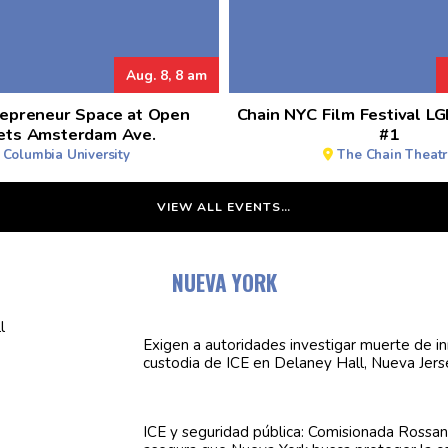
Aug. 8, 8 am
repreneur Space at Open
Chain NYC Film Festival L
ets Amsterdam Ave.
#1
Columbia University
The Chain Theat
VIEW ALL EVENTS…
NUEVA YORK
Exigen a
autoridades
investigar muerte de i
custodia de ICE en Delaney Hall, Nueva Jers
ICE y seguridad pública:
Comisionada
Rossan