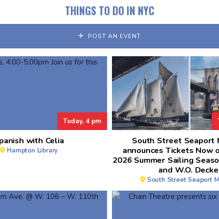
THINGS TO DO IN NYC
POST AN EVENT
Today, 4 pm
panish with Celia
South Street Seaport
announces Tickets Now o
Hampton Library
2026 Summer Sailing Seaso
and W.O. Decke
South Street Seaport