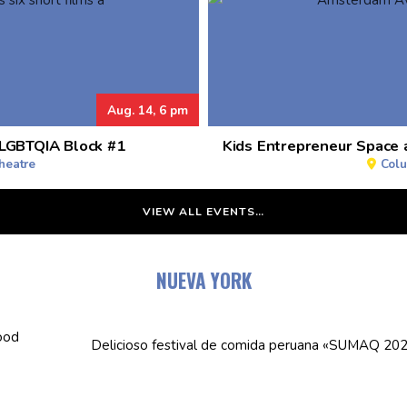
Aug. 14, 6 pm
 LGBTQIA Block #1
Kids Entrepreneur Space
heatre
Colu
VIEW ALL EVENTS…
NUEVA YORK
Delicioso festival de comida peruana «SUMAQ 20