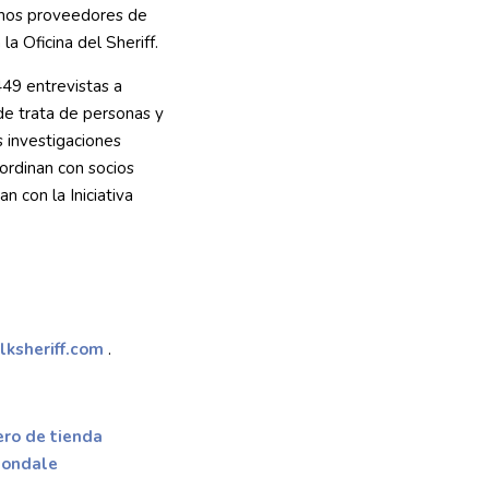
chos proveedores de
la Oficina del Sheriff.
5449 entrevistas a
 de trata de personas y
s investigaciones
oordinan con socios
n con la Iniciativa
ksheriff.com
.
ero de tienda
iondale