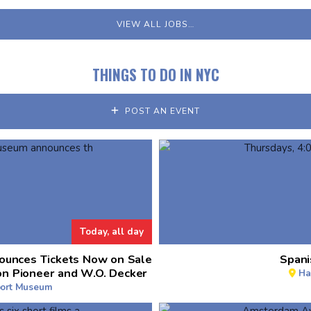
VIEW ALL JOBS…
THINGS TO DO IN NYC
POST AN EVENT
Today, all day
ounces Tickets Now on Sale
Spani
on Pioneer and W.O. Decker
Ha
port Museum