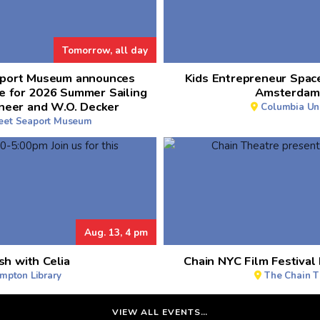
Tomorrow, all day
aport Museum announces
Kids Entrepreneur Spac
e for 2026 Summer Sailing
Amsterdam
neer and W.O. Decker
Columbia Uni
reet Seaport Museum
Aug. 13, 4 pm
sh with Celia
Chain NYC Film Festival
mpton Library
The Chain T
VIEW ALL EVENTS…