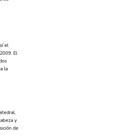
í el
2009. El
ados
a la
atedral,
 cabeza y
sición de