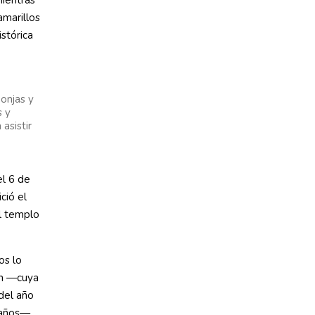
amarillos
istórica
onjas y
s y
asistir
l 6 de
ició el
el templo
os lo
lan —cuya
del año
5 años—