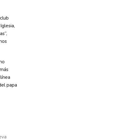
 club
Iglesia,
as”,
rnos
ono
 más
línea
del papa
ueva