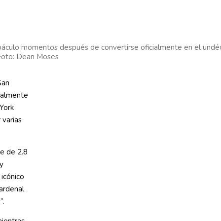
u báculo momentos después de convertirse oficialmente en el undé
 Foto: Dean Moses
San
cialmente
York
 varias
te de 2.8
 y
icónico
ardenal
”.
mientras