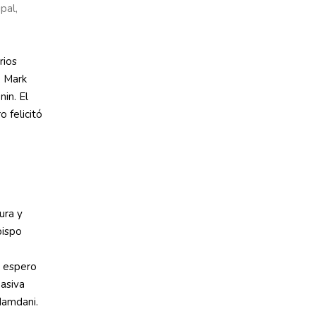
pal,
.
rios
, Mark
nin. El
 felicitó
ura y
bispo
y espero
pasiva
Mamdani.