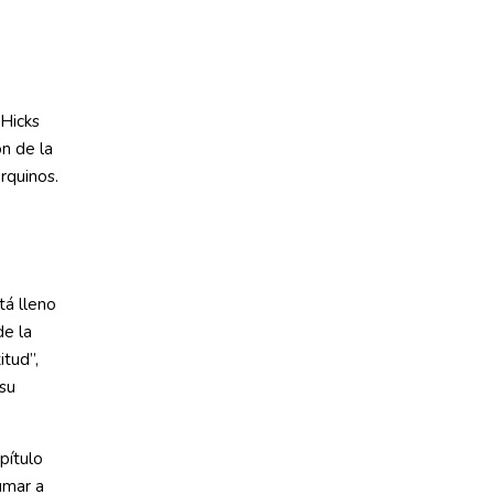
 Hicks
ón de la
orquinos.
tá lleno
de la
itud”,
 su
pítulo
umar a