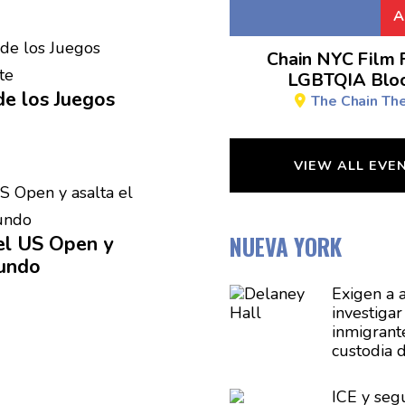
A
Chain NYC Film F
LGBTQIA Bloc
de los Juegos
The Chain Th
VIEW ALL EVE
NUEVA YORK
l US Open y
mundo
Exigen a
investiga
inmigrant
custodia 
Delaney H
Jersey
ICE y seg