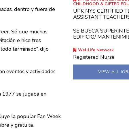
CHILDHOOD & GIFTED ED
onadas, dentro y fuera de
UPK NYS CERTIFIED 
ASSISTANT TEACHER
SE BUSCA SUPERINT
creer. Sé que muchos
EDIFICIO/ MANTENIM
tación e hice tres
 todo terminado”, dijo
WellLife Network
Registered Nurse
on eventos y actividades
VIEW ALL JO
a 1977 se jugaba en
cluye la popular Fan Week
bre y gratuita.