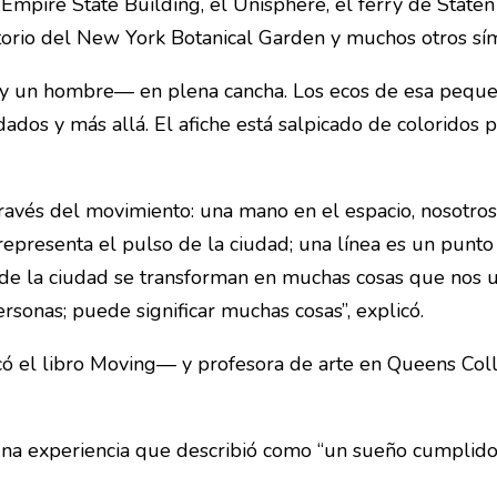
l Empire State Building, el Unisphere, el ferry de Staten
atorio del New York Botanical Garden y muchos otros sí
y un hombre— en plena cancha. Los ecos de esa pequeñ
ados y más allá. El afiche está salpicado de coloridos p
través del movimiento: una mano en el espacio, nosotro
 representa el pulso de la ciudad; una línea es un punto
 de la ciudad se transforman en muchas cosas que nos un
personas; puede significar muchas cosas”, explicó.
ó el libro Moving— y profesora de arte en Queens Coll
na experiencia que describió como “un sueño cumplido”. 