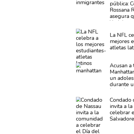
pública:
C
Rossana 
asegura 
York busc
confianza 
comunida
La NFL ce
inmigrant
mejores
e
atletas
lat
Acusan a 
Manhattan
un
adoles
durante u
investigan
víctimas
a
Condado 
invita a l
celebrar e
Salvador
American