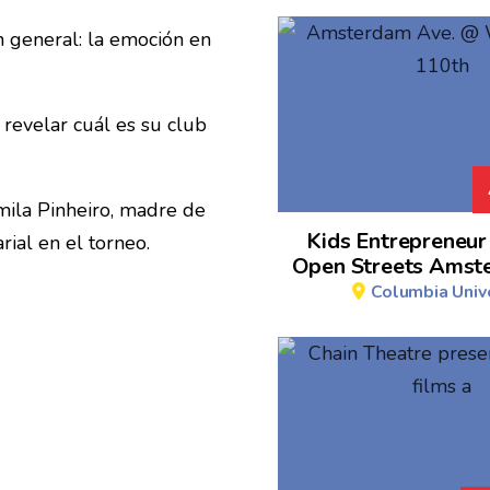
n general: la emoción en
 revelar cuál es su club
mila Pinheiro, madre de
Kids Entrepreneur
ial en el torneo.
Open Streets Amst
Columbia Unive