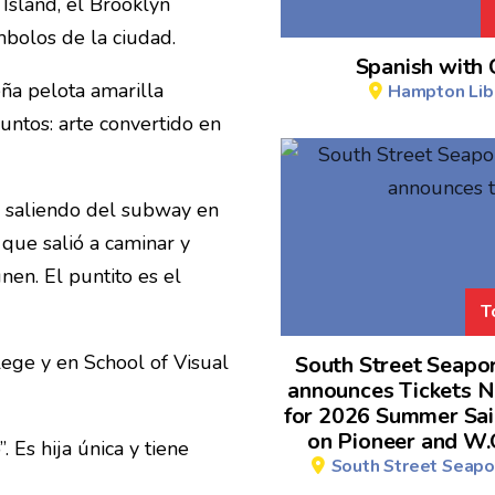
 Island, el Brooklyn
mbolos de la ciudad.
Spanish with 
a pelota amarilla
Hampton Lib
untos: arte convertido en
s saliendo del subway en
 que salió a caminar y
en. El puntito es el
T
ege y en School of Visual
South Street Seap
announces Tickets 
for 2026 Summer Sai
on Pioneer and W.
Es hija única y tiene
South Street Seap