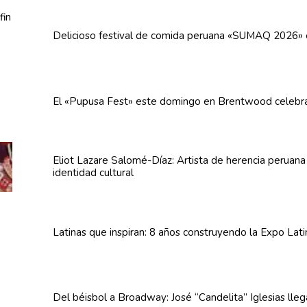
Delicioso festival de comida peruana «SUMAQ 2026»
El «Pupusa Fest» este domingo en Brentwood celebra
Eliot Lazare
Salomé-Díaz:
Artista de herencia peruan
identidad cultural
Latinas que inspiran: 8 años
construyendo
la Expo Lat
Del béisbol a Broadway: José
“Candelita”
Iglesias lle