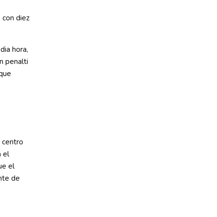
 con diez
dia hora,
n penalti
 que
o centro
 el
ue el
nte de