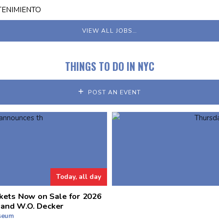
TENIMIENTO
VIEW ALL JOBS…
THINGS TO DO IN NYC
POST AN EVENT
Today, all day
kets Now on Sale for 2026
 and W.O. Decker
useum