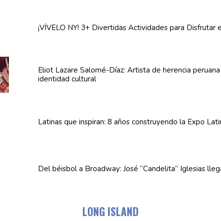
¡VÍVELO NY! 3+ Divertidas
Actividades
para Disfrutar 
Eliot Lazare
Salomé-Díaz:
Artista de herencia peruan
identidad cultural
Latinas que inspiran: 8 años
construyendo
la Expo Lat
Del béisbol a Broadway: José
“Candelita”
Iglesias lle
LONG ISLAND