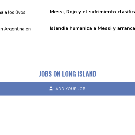
Messi, Rojo y el
sufrimiento
clasifi
Islandia humaniza a Messi y arranc
JOBS ON LONG ISLAND
ADD YOUR JOB