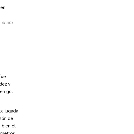
el oro
fue
dez y
 en gol
ta jugada
alón de
 bien el
 metros.