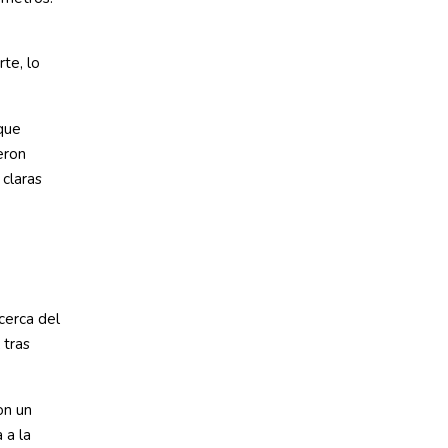
te, lo
 que
eron
claras
cerca del
 tras
on un
 a la