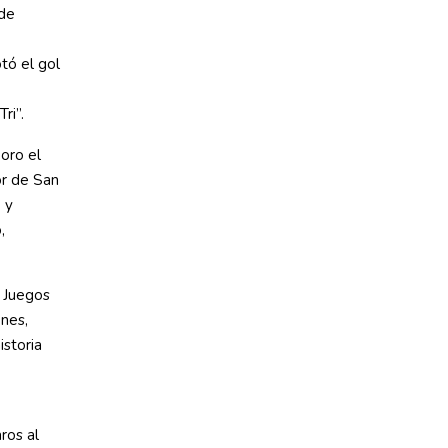
 de
tó el gol
ri”.
oro el
or de San
 y
,
s Juegos
nes,
istoria
ros al