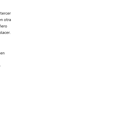
 tercer
en otra
ñero
placer.
a