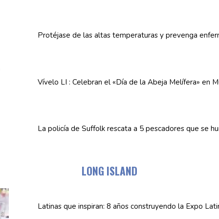
Protéjase de las altas
temperaturas
y prevenga
enfe
Vívelo LI : Celebran el «Día de la Abeja
Melífera»
en Mu
La policía de Suffolk rescata a 5 pescadores que se h
LONG ISLAND
Latinas que inspiran: 8 años
construyendo
la Expo Lat