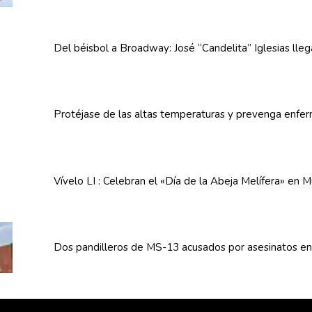
Del béisbol a Broadway: José
“Candelita”
Iglesias lle
Protéjase de las altas
temperaturas
y prevenga
enfe
Vívelo LI : Celebran el «Día de la Abeja
Melífera»
en Mu
Dos
pandilleros
de MS-13 acusados por asesinatos e