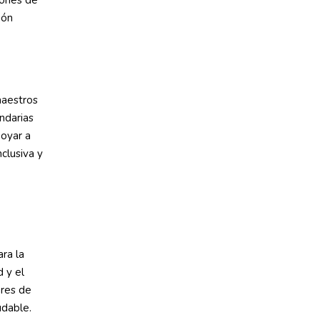
iones de
ión
maestros
ndarias
poyar a
nclusiva y
ra la
d y el
ares de
udable.