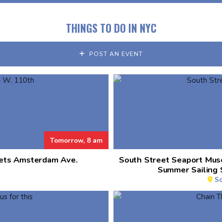
THINGS TO DO IN NYC
POST AN EVENT
Tomorrow, 8 am
eets Amsterdam Ave.
South Street Seaport Mus
Summer Sailing 
So