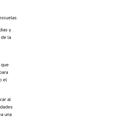
a
escuelas.
dias y
 de la
a que
para
o el
ar al
nidades
ea una