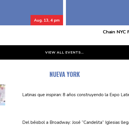
Aug. 13, 4 pm
Chain NYC F
VIEW ALL EVENTS…
NUEVA YORK
Latinas que inspiran: 8 años
construyendo
la Expo Lat
Del béisbol a Broadway: José
“Candelita”
Iglesias lle