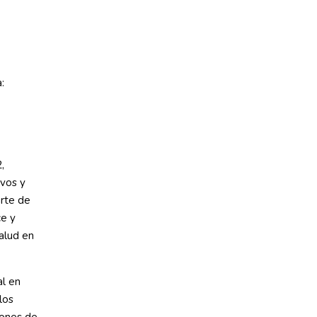
:
,
evos y
arte de
ce y
salud en
al en
los