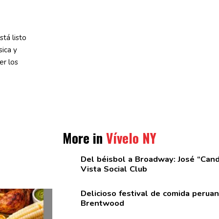
tá listo
sica y
er los
More in
Vívelo NY
Del béisbol a Broadway: José
“Cand
Vista Social Club
Delicioso festival de comida peru
Brentwood