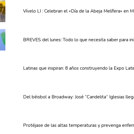
Vívelo LI : Celebran el «Día de la Abeja
Melífera»
en Mu
BREVES del lunes: Todo lo que necesita saber para in
Latinas que inspiran: 8 años
construyendo
la Expo Lat
Del béisbol a Broadway: José
“Candelita”
Iglesias lle
Protéjase de las altas
temperaturas
y prevenga
enfe