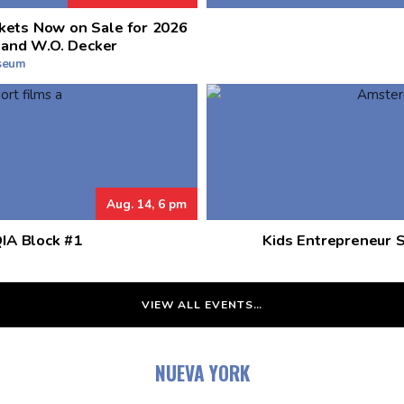
kets Now on Sale for 2026
 and W.O. Decker
useum
Aug. 14, 6 pm
QIA Block #1
Kids Entrepreneur 
VIEW ALL EVENTS…
NUEVA YORK