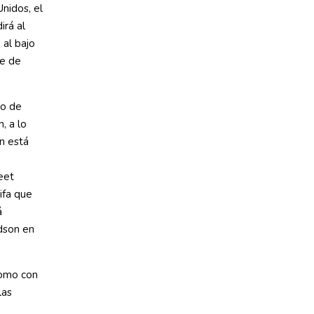
nidos, el
rá al
 al bajo
te de
go de
, a lo
n está
eet
ifa que
á
udson en
como con
las