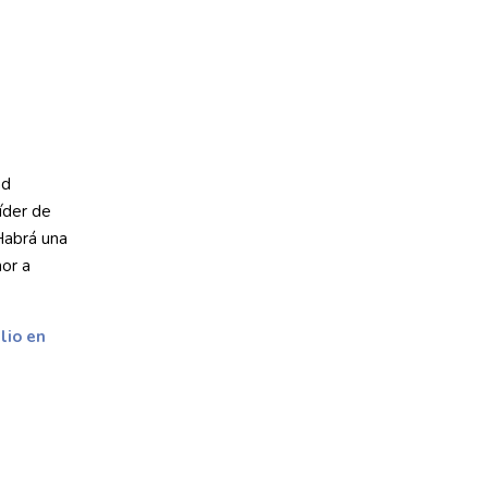
nd
íder de
 Habrá una
or a
lio en