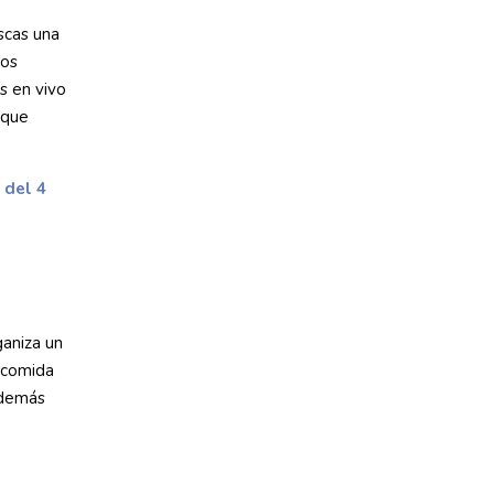
uscas una
gos
Js en vivo
 que
 del 4
aniza un
 comida
además