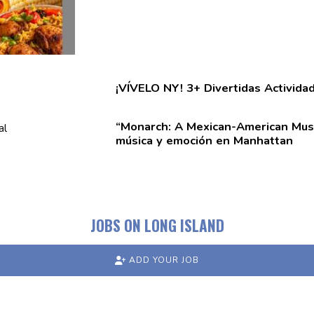
¡VÍVELO NY! 3+ Divertidas
Activida
“Monarch:
A
Mexican-American
Musi
música y emoción en Manhattan
JOBS ON LONG ISLAND
ADD YOUR JOB