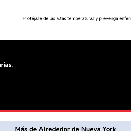
Protéjase de las altas
temperaturas
y prevenga
enfe
rias.
Más de Alrededor de Nueva York