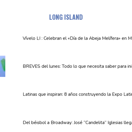
LONG ISLAND
Vívelo LI : Celebran el «Día de la Abeja
Melífera»
en Mu
BREVES del lunes: Todo lo que necesita saber para in
Latinas que inspiran: 8 años
construyendo
la Expo Lat
Del béisbol a Broadway: José
“Candelita”
Iglesias lle