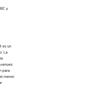
NBC y
t es un
o. La
te
 Avenues
n para
 el menor
ar