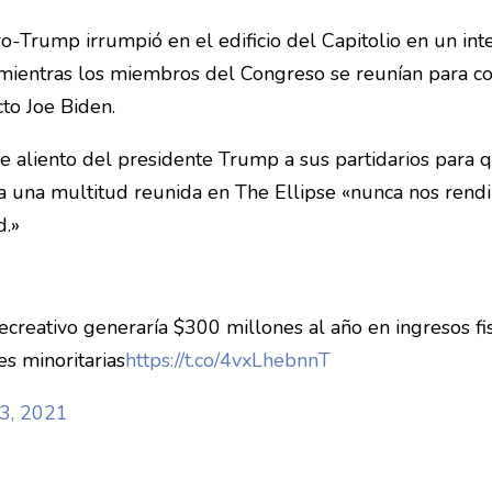
o-Trump irrumpió en el edificio del Capitolio en un int
 mientras los miembros del Congreso se reunían para co
to Joe Biden.
aliento del presidente Trump a sus partidarios para qu
a a una multitud reunida en The Ellipse «nunca nos re
d.»
creativo generaría $300 millones al año en ingresos fis
s minoritarias
https://t.co/4vxLhebnnT
13, 2021