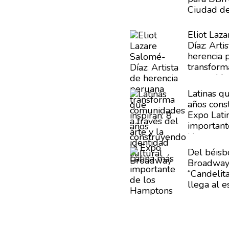
Ciudad d
Eliot Laz
Díaz:
Artis
herencia 
transform
comunida
del arte y
Latinas qu
cultural
años
cons
Expo Lati
important
Hampton
Del béisb
Broadway:
“Candelita
llega al e
Buena Vis
Club