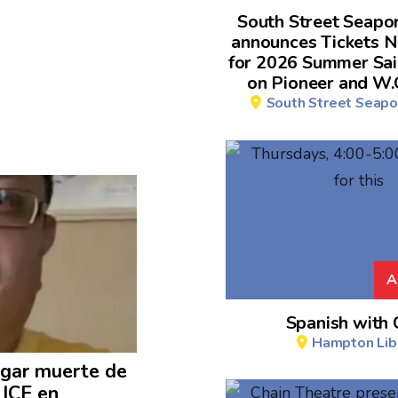
South Street Seap
announces Tickets 
for 2026 Summer Sai
on Pioneer and W.
South Street Seap
A
Spanish with 
Hampton Lib
igar muerte de
 ICE en