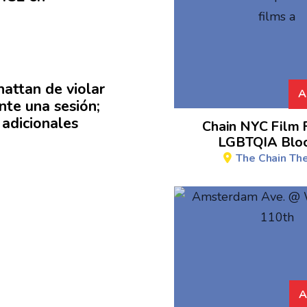
attan de violar
A
nte una sesión;
s
adicionales
Chain NYC Film F
LGBTQIA Bloc
The Chain Th
A