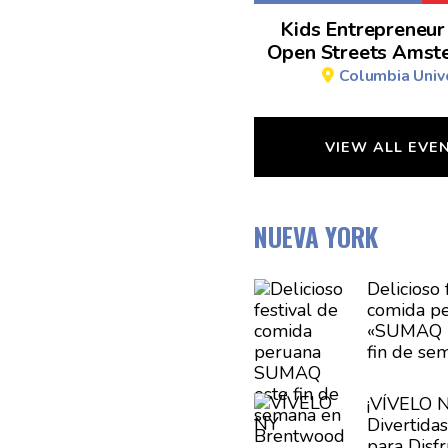
Kids Entrepreneur
Open Streets Amst
Columbia Unive
VIEW ALL EVE
NUEVA YORK
Delicioso 
comida p
«SUMAQ 2
fin de se
Brentwoo
¡VÍVELO N
Divertida
para Disfr