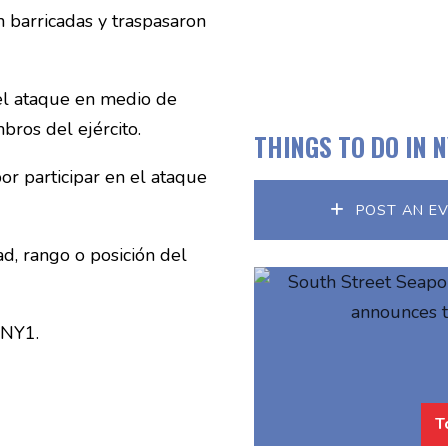
n barricadas y traspasaron
 el ataque en medio de
bros del ejército.
THINGS TO DO IN 
r participar en el ataque
POST AN E
d, rango o posición del
 NY1.
T