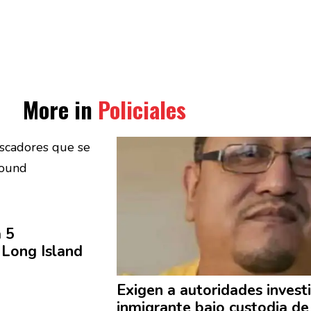
More in
Policiales
a 5
 Long Island
Exigen a
autoridades
invest
inmigrante bajo custodia de