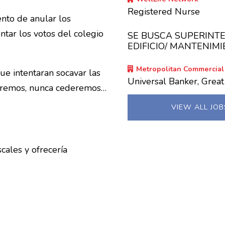
Registered Nurse
ento de anular los
ntar los votos del colegio
SE BUSCA SUPERINT
EDIFICIO/ MANTENIM
Metropolitan Commercial
e intentaran socavar las
Universal Banker, Grea
ndiremos, nunca cederemos…
VIEW ALL JO
cales y ofrecería