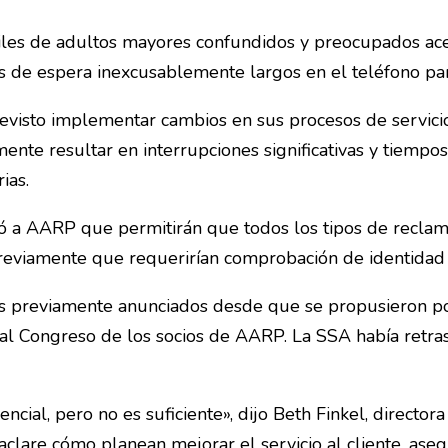
iles de adultos mayores confundidos y preocupados ace
pos de espera inexcusablemente largos en el teléfono p
evisto implementar cambios en sus procesos de servicio 
ente resultar en interrupciones significativas y tiempo
ias.
ró a AARP que permitirán que todos los tipos de reclam
previamente que requerirían comprobación de identidad
 previamente anunciados desde que se propusieron por 
 al Congreso de los socios de AARP. La SSA había retras
sencial, pero no es suficiente», dijo Beth Finkel, direc
aclare cómo planean mejorar el servicio al cliente, ase