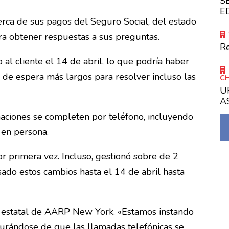
S
E
rca de sus pagos del Seguro Social, del estado
ara obtener respuestas a sus preguntas.
R
al cliente el 14 de abril, lo que podría haber
s de espera más largos para resolver incluso las
C
U
A
aciones se completen por teléfono, incluyendo
 en persona.
primera vez. Incluso, gestionó sobre de 2
ado estos cambios hasta el 14 de abril hasta
tora estatal de AARP New York. «Estamos instando
gurándose de que las llamadas telefónicas se